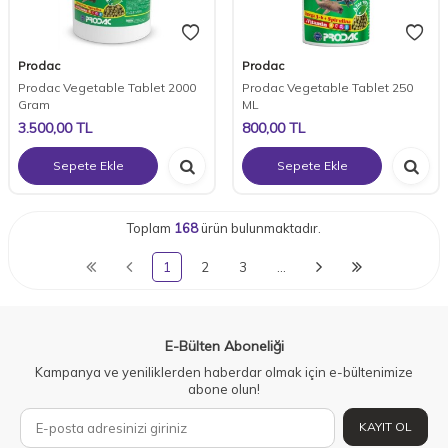
Prodac
Prodac
Prodac Vegetable Tablet 2000
Prodac Vegetable Tablet 250
Gram
ML
3.500,00
TL
800,00
TL
Sepete Ekle
Sepete Ekle
Toplam
168
ürün bulunmaktadır.
1
2
3
…
E-Bülten Aboneliği
Kampanya ve yeniliklerden haberdar olmak için e-bültenimize
abone olun!
KAYIT OL