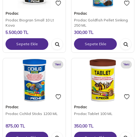
Prodac
Prodac
Prodac Biogran Small 10 Lt
Prodac Goldfish Pellet Sinking
Kova
250 ML
5.500,00
TL
300,00
TL
Sepete Ekle
Sepete Ekle
Yeni
Yeni
Prodac
Prodac
Prodac Cichlid Sticks 1200 ML
Prodac Tablet 100 ML
875,00
TL
350,00
TL