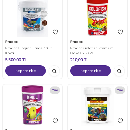
Prodac
Prodac
Prodac Biogran Large 10 Lt
Prodac Goldfish Premium
Kova
Flakes 250 ML
5.500,00
TL
210,00
TL
Sepete Ekle
Sepete Ekle
Yeni
Yeni