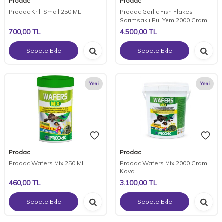
Prodac
Prodac
Prodac Krill Small 250 ML
Prodac Garlic Fish Flakes
Sarımsaklı Pul Yem 2000 Gram
700,00
TL
4.500,00
TL
Sepete Ekle
Sepete Ekle
Yeni
Yeni
Prodac
Prodac
Prodac Wafers Mix 250 ML
Prodac Wafers Mix 2000 Gram
Kova
460,00
TL
3.100,00
TL
Sepete Ekle
Sepete Ekle