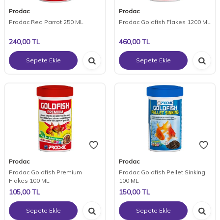
Prodac
Prodac
Prodac Red Parrot 250 ML
Prodac Goldfish Flakes 1200 ML
240,00
TL
460,00
TL
Sepete Ekle
Sepete Ekle
Prodac
Prodac
Prodac Goldfish Premium
Prodac Goldfish Pellet Sinking
Flakes 100 ML
100 ML
105,00
TL
150,00
TL
Sepete Ekle
Sepete Ekle