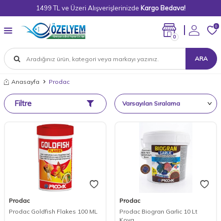
1499 TL ve Üzeri Alışverişlerinizde
Kargo Bedava!
0
0
ARA
Anasayfa
Prodac
Filtre
Prodac
Prodac
Prodac Goldfish Flakes 100 ML
Prodac Biogran Garlic 10 Lt
Kova