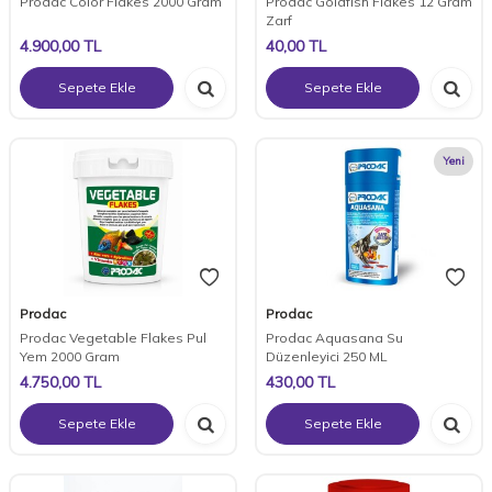
Prodac Color Flakes 2000 Gram
Prodac Goldfish Flakes 12 Gram
Zarf
4.900,00
TL
40,00
TL
Sepete Ekle
Sepete Ekle
Yeni
Prodac
Prodac
Prodac Vegetable Flakes Pul
Prodac Aquasana Su
Yem 2000 Gram
Düzenleyici 250 ML
4.750,00
TL
430,00
TL
Sepete Ekle
Sepete Ekle