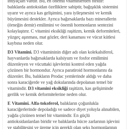
ihtiyaçları vardır. Bu, en önemli vitaminlerden biridir:
balıklarda antioksidan özelliklere sahiptir, bağışıklık sistemini
uyarır ve ayrıca kas gelişimini, yara iyileşmesini ve kemik
büyümesini destekler. Ayrıca bağırsaklarda bazı minerallerin
(örneğin demir) emilimini ve önemli hormonların sentezini
kolaylaştırır. C vitamini eksikliği raşitizm, kemik deformiteleri,
yüzgeç aşınması, mat gözler, deri kanaması ve vücut kütlesi
kaybına neden olur.
D3 Vitamini.
D3 vitamininin diğer adı olan kolekalsiferol,
hayvanlarda bağırsaklarda kalsiyum ve fosfor emilimini
düzenleyen ve vücuttaki işlevlerini kontrol eden yağda
çözünen bir hormondur. Ayrıca paratiroid hormonlarını da
düzenler. Bu, balıkların Prodac yemlerinde aldığı ve daha
sonra karaciğerde ve yağ dokularında depolanan temel bir
vitamindir.
D3 vitamini eksikliği
raşitizm, kas gelişiminde
gerilik ve kemik deformitelerine neden olur.
E Vitamini. Alfa-tokoferol,
balıkların çoğunlukla
karaciğerlerinde depoladığı ve sadece diyet yoluyla alınabilen,
yağda çözünen temel bir vitamindir. En güçlü
antioksidanlardan biridir ve balıklarda hücre zarlarının işlevini
ve stabilitesini ve üreme için gerekli olan seks hormonlarının