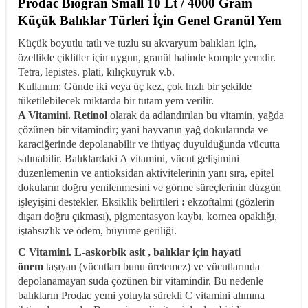
Prodac Biogran Small 10 Lt / 4000 Gram
Küçük Balıklar Türleri İçin Genel Granül Yem
Küçük boyutlu tatlı ve tuzlu su akvaryum balıkları için,
özellikle çiklitler için uygun, granül halinde komple yemdir.
Tetra, lepistes. plati, kılıçkuyruk v.b.
Kullanım: Günde iki veya üç kez, çok hızlı bir şekilde
tüketilebilecek miktarda bir tutam yem verilir.
A Vitamini.
Retinol
olarak da adlandırılan bu vitamin, yağda
çözünen bir vitamindir; yani hayvanın yağ dokularında ve
karaciğerinde depolanabilir ve ihtiyaç duyulduğunda vücutta
salınabilir. Balıklardaki A vitamini, vücut gelişimini
düzenlemenin ve antioksidan aktivitelerinin yanı sıra, epitel
dokuların doğru yenilenmesini ve görme süreçlerinin düzgün
işleyişini destekler. Eksiklik belirtileri
:
ekzoftalmi (gözlerin
dışarı doğru çıkması), pigmentasyon kaybı, kornea opaklığı,
iştahsızlık ve ödem, büyüme geriliği.
C Vitamini. L-askorbik asit , balıklar için
hayati
önem
taşıyan (vücutları bunu üretemez) ve vücutlarında
depolanamayan suda çözünen bir vitamindir. Bu nedenle
balıkların Prodac yemi yoluyla sürekli C vitamini alımına