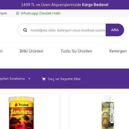
1499 TL ve Üzeri Alışverişlerinizde
Kargo Bedava!
tişim
Whatsapp Destek Hattı
ARA
ri
Bitki Ürünleri
Tuzlu Su Ürünleri
Kemirgen
Seç ve Sepete Ekle