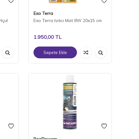
Exo Terra
tçul
Exo Terra Isıtıcı Mat 8W 20x15 cm
1.950,00
TL
Sepete Ekle
ReeFlowers