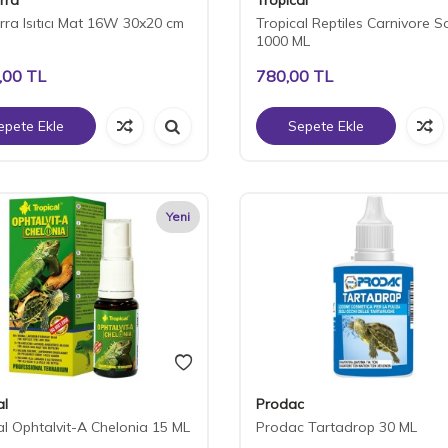
rra Isıtıcı Mat 16W 30x20 cm
Tropical Reptiles Carnivore S
1000 ML
,00
TL
780,00
TL
epete Ekle
Sepete Ekle
Yeni
al
Prodac
al Ophtalvit-A Chelonia 15 ML
Prodac Tartadrop 30 ML