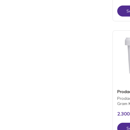
S
Proda
Proda
Gram 
2.300
S