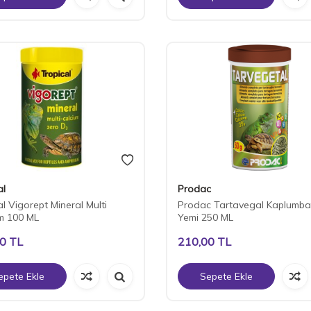
al
Prodac
al Vigorept Mineral Multi
Prodac Tartavegal Kaplumb
m 100 ML
Yemi 250 ML
00
TL
210,00
TL
epete Ekle
Sepete Ekle