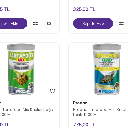
05
TL
325,00
TL
epete Ekle
Sepete Ekle
c
Prodac
c Tartafood Mix Kaplumbağa
Prodac Tartafood Fish Kurut
200 ML
Balık 1200 ML
00
TL
775,00
TL