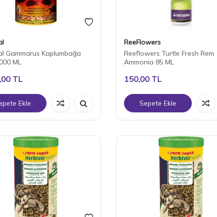
al
ReeFlowers
cal Gammarus Kaplumbağa
Reeflowers Turtle Fresh Rem
000 ML
Ammonia 85 ML
,00
TL
150,00
TL
epete Ekle
Sepete Ekle