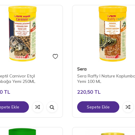
Sera
ptil Carnivor Etçil
Sera Raffy I Nature Kaplumb
mbağa Yemi 250ML
Yemi 100 ML
00
TL
220,50
TL
epete Ekle
Sepete Ekle