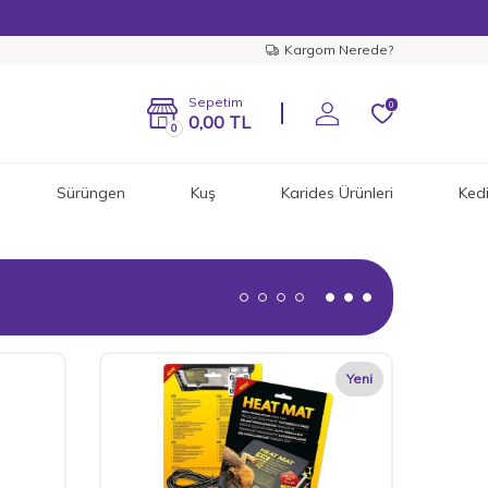
Kargom Nerede?
Sepetim
0
0,00
TL
0
Sürüngen
Kuş
Karides Ürünleri
Ked
Yeni