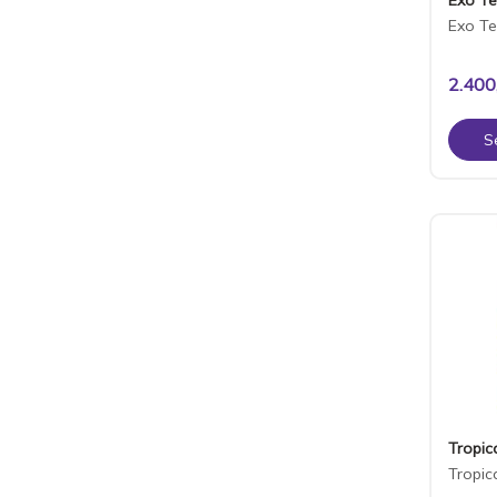
Exo Te
2.400
S
Tropic
Tropic