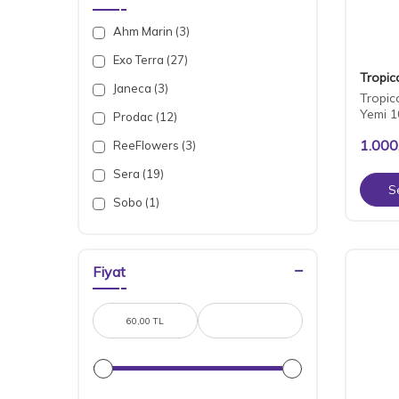
Ahm Marin (3)
Exo Terra (27)
Tropic
Janeca (3)
Tropi
Yemi 1
Prodac (12)
1.000
ReeFlowers (3)
Sera (19)
S
Sobo (1)
Tetra (7)
Tropical (28)
Fiyat