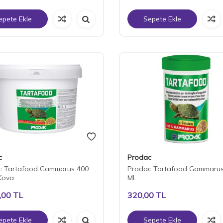
epete Ekle
Sepete Ekle
c
Prodac
c Tartafood Gammarus 400
Prodac Tartafood Gammarus
Kova
ML
,00
TL
320,00
TL
epete Ekle
Sepete Ekle