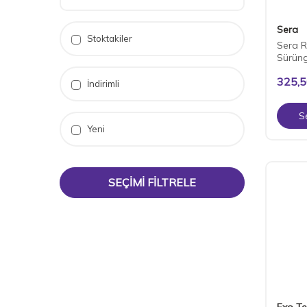
Sera
Stoktakiler
Sera R
Sürün
325,
İndirimli
S
Yeni
SEÇIMI FILTRELE
Exo Te