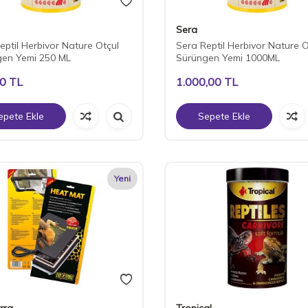
Sera
eptil Herbivor Nature Otçul
Sera Reptil Herbivor Nature O
gen Yemi 250 ML
Sürüngen Yemi 1000ML
50
TL
1.000,00
TL
epete Ekle
Sepete Ekle
Yeni
rra
Tropical