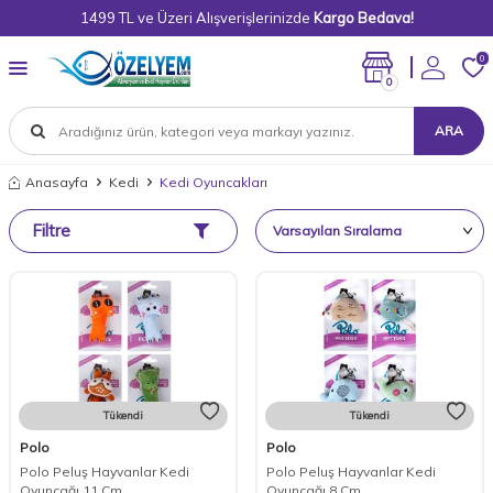
1499 TL ve Üzeri Alışverişlerinizde
Kargo Bedava!
0
0
ARA
Anasayfa
Kedi
Kedi Oyuncakları
Filtre
Tükendi
Tükendi
Polo
Polo
Polo Peluş Hayvanlar Kedi
Polo Peluş Hayvanlar Kedi
Oyuncağı 11 Cm
Oyuncağı 8 Cm