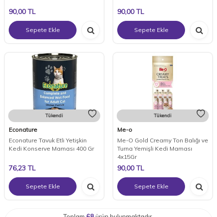
90,00
TL
90,00
TL
Sepete Ekle
Sepete Ekle
Tükendi
Tükendi
Econature
Me-o
Econature Tavuk Etli Yetişkin
Me-O Gold Creamy Ton Balığı ve
Kedi Konserve Maması 400 Gr
Turna Yemişli Kedi Maması
4x15Gr
76,23
TL
90,00
TL
Sepete Ekle
Sepete Ekle
Toplam
68
ürün bulunmaktadır.