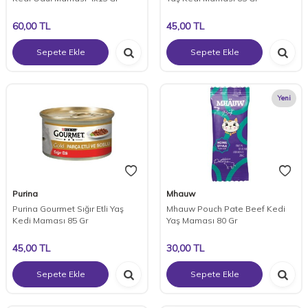
60,00
TL
45,00
TL
Sepete Ekle
Sepete Ekle
Yeni
Purina
Mhauw
Purina Gourmet Sığır Etli Yaş
Mhauw Pouch Pate Beef Kedi
Kedi Maması 85 Gr
Yaş Maması 80 Gr
45,00
TL
30,00
TL
Sepete Ekle
Sepete Ekle