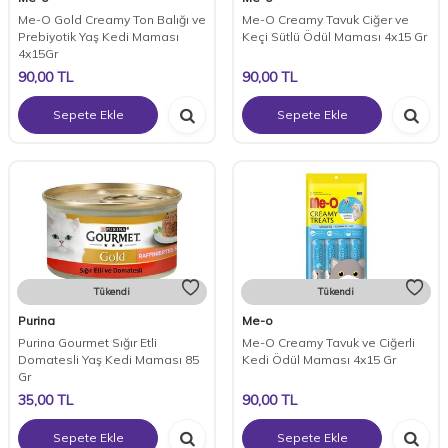
Me-O Gold Creamy Ton Balığı ve
Me-O Creamy Tavuk Ciğer ve
Prebiyotik Yaş Kedi Maması
Keçi Sütlü Ödül Maması 4x15 Gr
4x15Gr
90,00
TL
90,00
TL
Sepete Ekle
Sepete Ekle
Tükendi
Tükendi
Purina
Me-o
Purina Gourmet Sığır Etli
Me-O Creamy Tavuk ve Ciğerli
Domatesli Yaş Kedi Maması 85
Kedi Ödül Maması 4x15 Gr
Gr
35,00
TL
90,00
TL
Sepete Ekle
Sepete Ekle