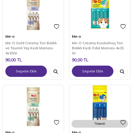
Me-o
Me-o
Me-O Gold Creamy Ton Balıklı
Me-O Creamy Kurutulmuş Ton
ve Taurinli Yaş Kedi Maması
Balıklı Kedi Ödül Maması 4x15
4x15Gr
Gr
90,00
TL
90,00
TL
Sepete Ekle
Sepete Ekle
Tükendi
Me-o
Me-o