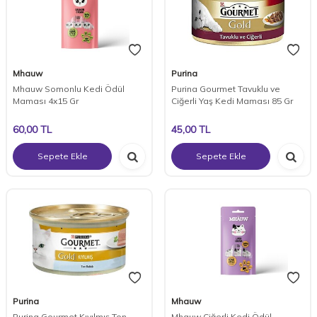
Mhauw
Purina
Mhauw Somonlu Kedi Ödül
Purina Gourmet Tavuklu ve
Maması 4x15 Gr
Ciğerli Yaş Kedi Maması 85 Gr
60,00
TL
45,00
TL
Sepete Ekle
Sepete Ekle
Purina
Mhauw
Purina Gourmet Kıyılmış Ton
Mhauw Ciğerli Kedi Ödül