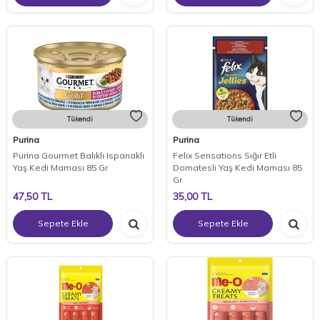
Tükendi
Tükendi
Purina
Purina
Purina Gourmet Balıklı Ispanaklı
Felix Sensations Sığır Etli
Yaş Kedi Maması 85 Gr
Domatesli Yaş Kedi Maması 85
Gr
47,50
TL
35,00
TL
Sepete Ekle
Sepete Ekle