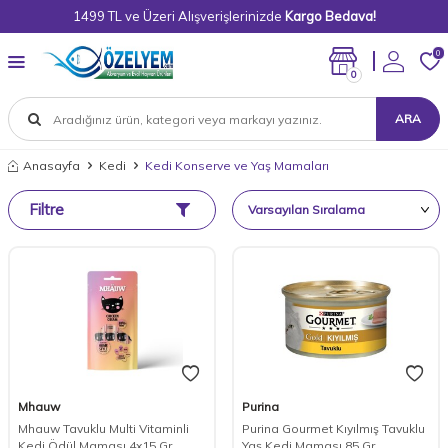
1499 TL ve Üzeri Alışverişlerinizde
Kargo Bedava!
0
0
ARA
Anasayfa
Kedi
Kedi Konserve ve Yaş Mamaları
Filtre
Mhauw
Purina
Mhauw Tavuklu Multi Vitaminli
Purina Gourmet Kıyılmış Tavuklu
Kedi Ödül Maması 4x15 Gr
Yaş Kedi Maması 85 Gr