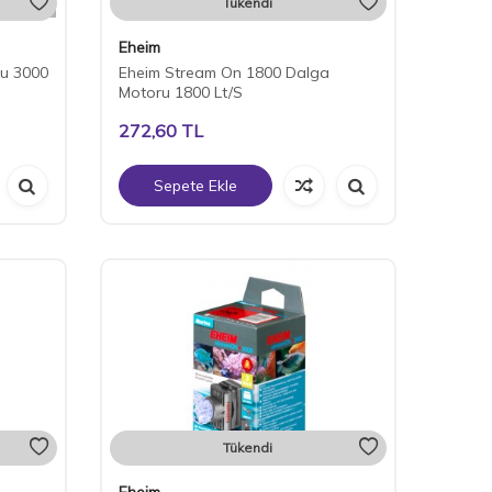
Tükendi
Eheim
u 3000
Eheim Stream On 1800 Dalga
Motoru 1800 Lt/S
272,60
TL
Sepete Ekle
Tükendi
Eheim