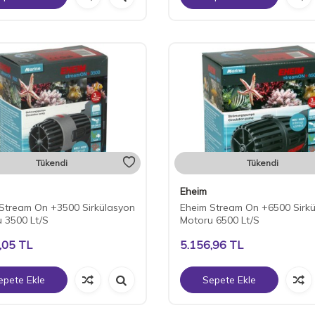
Tükendi
Tükendi
Eheim
Stream On +3500 Sirkülasyon
Eheim Stream On +6500 Sirk
 3500 Lt/S
Motoru 6500 Lt/S
,05
TL
5.156,96
TL
epete Ekle
Sepete Ekle