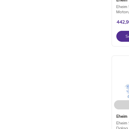
Eheim
Motoru
442,
S
Eheim
Eheim
Dalga