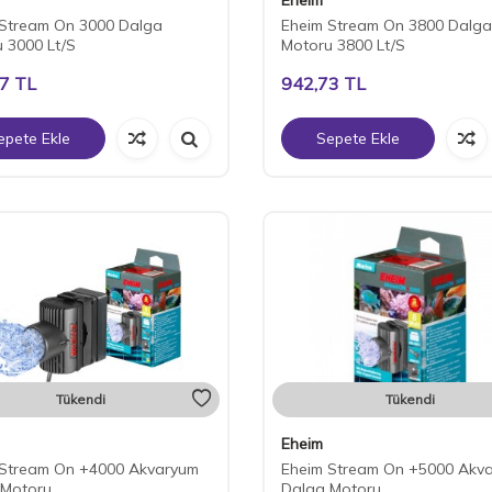
 Stream On 3000 Dalga
Eheim Stream On 3800 Dalga
 3000 Lt/S
Motoru 3800 Lt/S
97
TL
942,73
TL
epete Ekle
Sepete Ekle
Tükendi
Tükendi
Eheim
 Stream On +4000 Akvaryum
Eheim Stream On +5000 Akv
 Motoru
Dalga Motoru