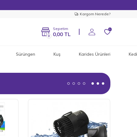
Kargom Nerede?
Sepetim
0
0,00
TL
0
Sürüngen
Kuş
Karides Ürünleri
Ked