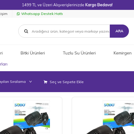
1499 TL ve Üzeri Alışverişlerinizde
Kargo Bedava!
tişim
Whatsapp Destek Hattı
ARA
ri
Bitki Ürünleri
Tuzlu Su Ürünleri
Kemirgen
ları
Seç ve Sepete Ekle