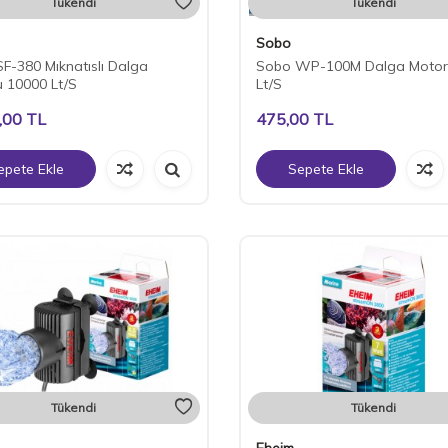
Tükendi
Tükendi
Sobo
F-380 Mıknatıslı Dalga
Sobo WP-100M Dalga Motor
 10000 Lt/S
Lt/S
,00
TL
475,00
TL
epete Ekle
Sepete Ekle
Tükendi
Tükendi
Eheim