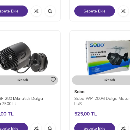
epete Ekle
Sepete Ekle
Tükendi
Tükendi
Sobo
F-280 Mıknatıslı Dalga
Sobo WP-200M Dalga Motor
 7500 Lt
Lt/S
,00
TL
525,00
TL
epete Ekle
Sepete Ekle