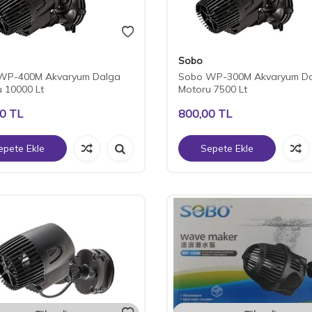
Sobo
WP-400M Akvaryum Dalga
Sobo WP-300M Akvaryum D
 10000 Lt
Motoru 7500 Lt
00
TL
800,00
TL
epete Ekle
Sepete Ekle