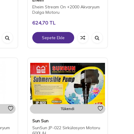
Eheim Stream On +2000 Akvaryum
Dalga Motoru
624,70
TL
Sepete Ekle
Tükendi
Sun Sun
aryum
SunSun JP-022 Sirkülasyon Motoru
600L/H