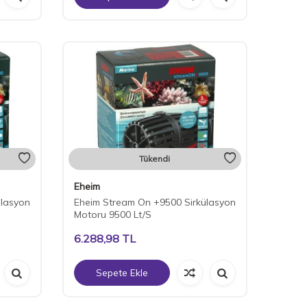
Tükendi
Eheim
ülasyon
Eheim Stream On +9500 Sirkülasyon
Motoru 9500 Lt/S
6.288,98
TL
Sepete Ekle