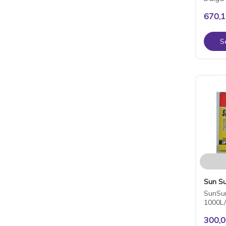
670,
S
Sun S
SunSun
1000L
300,