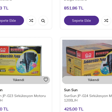
13
TL
851,86
TL
epete Ekle
Sepete Ekle
Tükendi
Tükendi
un
Sun Sun
 JP-023 Sirkülasyon Motoru
SunSun JP-024 Sirkülasyon M
/H
1200L/H
00
TL
425,00
TL