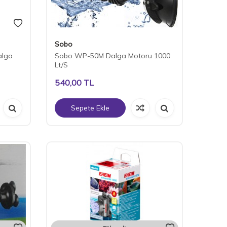
Sobo
alga
Sobo WP-50M Dalga Motoru 1000
Lt/S
540,00
TL
Sepete Ekle