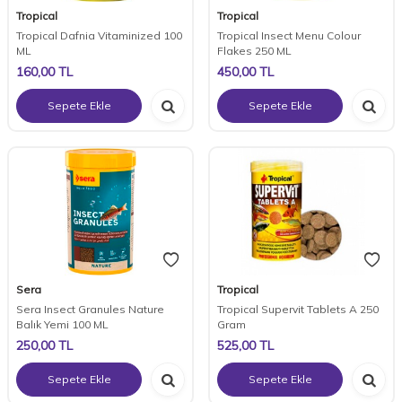
Tropical
Tropical
Tropical Dafnia Vitaminized 100
Tropical Insect Menu Colour
ML
Flakes 250 ML
160,00
TL
450,00
TL
Sepete Ekle
Sepete Ekle
Sera
Tropical
Sera Insect Granules Nature
Tropical Supervit Tablets A 250
Balık Yemi 100 ML
Gram
250,00
TL
525,00
TL
Sepete Ekle
Sepete Ekle