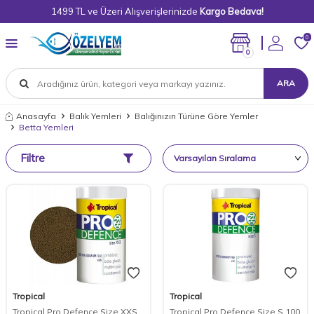
1499 TL ve Üzeri Alışverişlerinizde
Kargo Bedava!
0
0
ARA
Anasayfa
Balık Yemleri
Balığınızın Türüne Göre Yemler
Betta Yemleri
Filtre
Tropical
Tropical
Tropical Pro Defence Size XXS
Tropical Pro Defence Size S 100