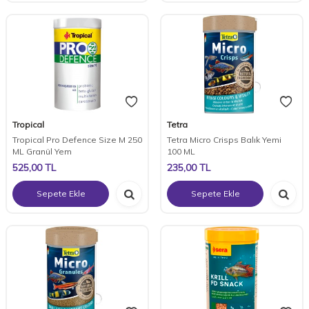
Tropical
Tetra
Tropical Pro Defence Size M 250
Tetra Micro Crisps Balık Yemi
ML Granül Yem
100 ML
525,00
TL
235,00
TL
Sepete Ekle
Sepete Ekle