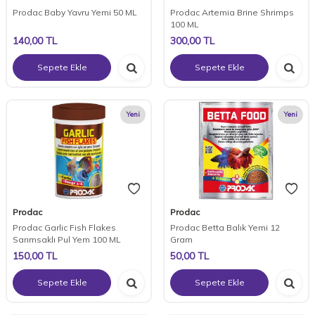
Prodac Baby Yavru Yemi 50 ML
Prodac Artemia Brine Shrimps
100 ML
140,00
TL
300,00
TL
Sepete Ekle
Sepete Ekle
Yeni
Yeni
Prodac
Prodac
Prodac Garlic Fish Flakes
Prodac Betta Balık Yemi 12
Sarımsaklı Pul Yem 100 ML
Gram
150,00
TL
50,00
TL
Sepete Ekle
Sepete Ekle