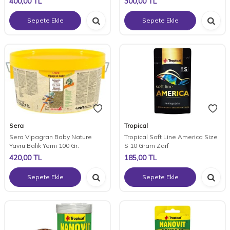
400,00
TL
300,00
TL
Sepete Ekle
Sepete Ekle
Sera
Tropical
Sera Vipagran Baby Nature
Tropical Soft Line America Size
Yavru Balık Yemi 100 Gr.
S 10 Gram Zarf
420,00
TL
185,00
TL
Sepete Ekle
Sepete Ekle