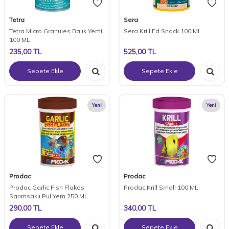
Tetra
Sera
Tetra Micro Granules Balık Yemi
Sera Krill Fd Snack 100 ML
100 ML
235,00
TL
525,00
TL
Sepete Ekle
Sepete Ekle
Yeni
Yeni
Prodac
Prodac
Prodac Garlic Fish Flakes
Prodac Krill Small 100 ML
Sarımsaklı Pul Yem 250 ML
290,00
TL
340,00
TL
Sepete Ekle
Sepete Ekle