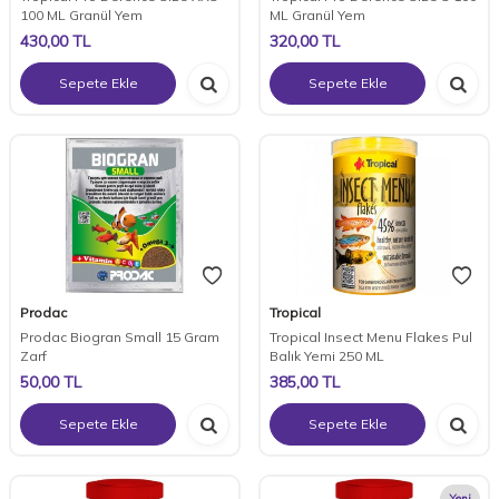
100 ML Granül Yem
ML Granül Yem
430,00
TL
320,00
TL
Sepete Ekle
Sepete Ekle
Prodac
Tropical
Prodac Biogran Small 15 Gram
Tropical Insect Menu Flakes Pul
Zarf
Balık Yemi 250 ML
50,00
TL
385,00
TL
Sepete Ekle
Sepete Ekle
Yeni