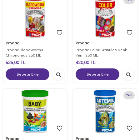
Prodac
Prodac
Prodac Bloodworms
Prodac Color Granules Renk
Chironomus 250 ML
Yemi 250 ML
535,00
TL
420,00
TL
Sepete Ekle
Sepete Ekle
Yeni
Prodac
Prodac