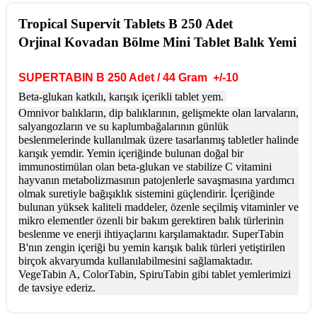
Tropical Supervit Tablets B 250 Adet
Orjinal Kovadan Bölme Mini Tablet Balık Yemi
SUPERTABIN B 250 Adet / 44 Gram +/-10
Beta-glukan katkılı, karışık içerikli tablet yem.
Omnivor balıkların, dip balıklarının, gel
i
şmekte olan larvaların,
salyangozların ve su kaplumbağalarının günlük
beslenmelerinde kullanılmak üzere tasarlanmış tabletler halinde
karışık yemdir. Yemin içeriğinde bulunan doğal bir
immunostimülan olan beta-glukan ve stabilize C vitamini
hayvanın metabolizmasının patojenlerle savaşmasına yardımcı
olmak suretiyle bağışıklık sistemini güçlendirir. İçeriğinde
bulunan yüksek kaliteli maddeler, özenle seçilmiş vitaminler ve
mikro elementler özenli bir bakım gerektiren balık türlerinin
beslenme ve enerji ihtiyaçlarını karşılamaktadır. SuperTabin
B'nın zengin içeriği bu yemin karışık balık türleri yetiştirilen
birçok akvaryumda kullanılabilmesini sağlamaktadır.
VegeTabin A, ColorTabin, SpiruTabin gibi tablet yemlerimizi
de tavsiye ederiz.