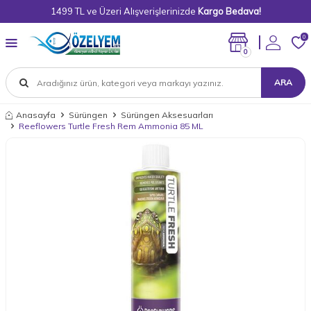
1499 TL ve Üzeri Alışverişlerinizde
Kargo Bedava!
0
0
ARA
Anasayfa
Sürüngen
Sürüngen Aksesuarları
Reeflowers Turtle Fresh Rem Ammonia 85 ML