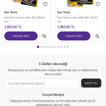
Exo Terra
Exo Terra
Exo Terra Isıtıcı Mat 4W 18x10
Exo Terra Isıtıcı Mat 8W 20x15
cm
cm
1.650,00
TL
1.950,00
TL
Sepete Ekle
Sepete Ekle
E-Bülten Aboneliği
Kampanya ve yeniliklerden haberdar olmak için e-bültenimize
abone olun!
KAYIT OL
Sosyal Medya
Takipçilerimize Özel Kampanya ve Fırsatlardan olmak için E-
bültenimize abone olun!