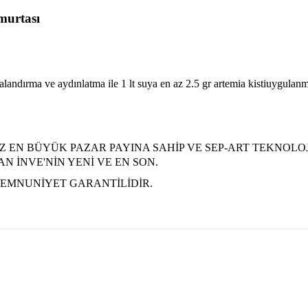
murtası
andırma ve aydınlatma ile 1 lt suya en az 2.5 gr artemia kistiuygulanma
 EN BÜYÜK PAZAR PAYINA SAHİP VE SEP-ART TEKNOLOJ
N İNVE'NİN YENİ VE EN SON.
 MEMNUNİYET GARANTİLİDİR.