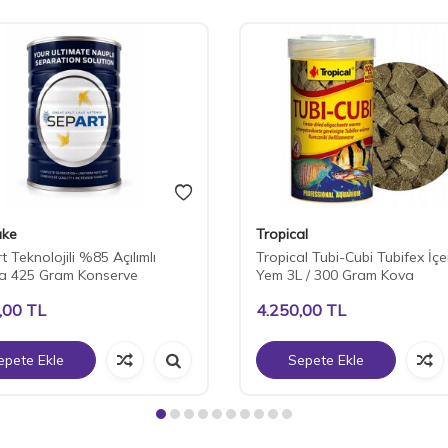
ake
Tropical
 Teknolojili %85 Açılımlı
Tropical Tubi-Cubi Tubifex İçer
a 425 Gram Konserve
Yem 3L / 300 Gram Kova
,00
TL
4.250,00
TL
epete Ekle
Sepete Ekle