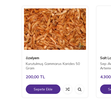
özelyem
Salt L
Kurdu
Kurutulmuş Gammarus Karides 50
Sep-Art
Gram
Artemi
200,00
TL
4.300
Sepete Ekle
S