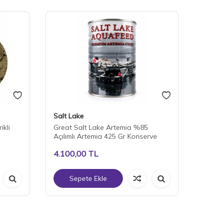
Salt Lake
Salt 
ikli
Great Salt Lake Artemia %85
Great
Açılımlı Artemia 425 Gr Konserve
Açılım
4.100,00
TL
290,
Sepete Ekle
S