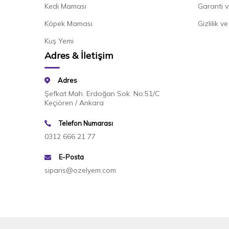
Kedi Maması
Garanti v
Köpek Maması
Gizlilik v
Kuş Yemi
Adres & İletişim
Adres
Şefkat Mah. Erdoğan Sok. No:51/C
Keçiören / Ankara
Telefon Numarası
0312 666 21 77
E-Posta
siparis@ozelyem.com