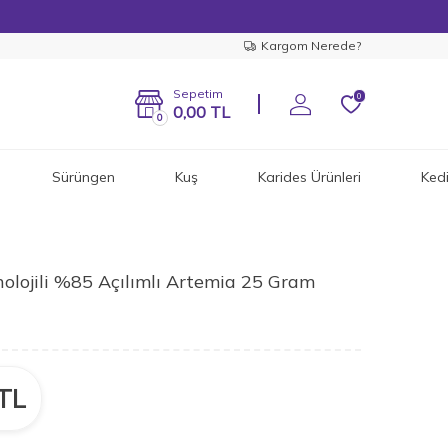
Kargom Nerede?
Sepetim
0
0,00
TL
0
Sürüngen
Kuş
Karides Ürünleri
Ked
olojili %85 Açılımlı Artemia 25 Gram
TL