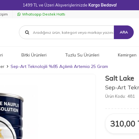
1499 TL ve Üzeri Alışverişlerinizde
Kargo Bedava!
tişim
Whatsapp Destek Hattı
ARA
ri
Bitki Ürünleri
Tuzlu Su Ürünleri
Kemirgen
ler
Sep-Art Teknolojili %85 Açılımlı Artemia 25 Gram
Salt Lake
Sep-Art Tekn
Ürün Kodu:
481
310,00