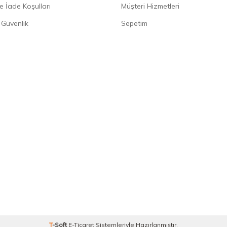
e İade Koşulları
Müşteri Hizmetleri
e Güvenlik
Sepetim
T
-Soft
E-Ticaret
Sistemleriyle Hazırlanmıştır.