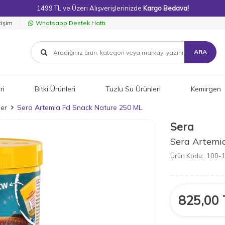
1499 TL ve Üzeri Alışverişlerinizde
Kargo Bedava!
tişim
Whatsapp Destek Hattı
ARA
ri
Bitki Ürünleri
Tuzlu Su Ürünleri
Kemirgen
ler
Sera Artemia Fd Snack Nature 250 ML
Sera
Sera Artemi
Ürün Kodu:
100-
825,00