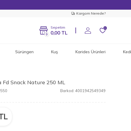
Kargom Nerede?
Sepetim
0
0,00
TL
0
Sürüngen
Kuş
Karides Ürünleri
Ked
a Fd Snack Nature 250 ML
1550
Barkod:
4001942549349
TL