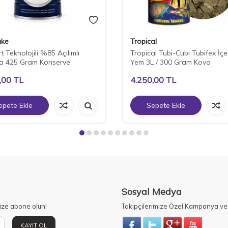
ake
Tropical
 Teknolojili %85 Açılımlı
Tropical Tubi-Cubi Tubifex İçer
a 425 Gram Konserve
Yem 3L / 300 Gram Kova
,00
TL
4.250,00
TL
epete Ekle
Sepete Ekle
Sosyal Medya
ize abone olun!
Takipçilerimize Özel Kampanya ve 
KAYIT OL