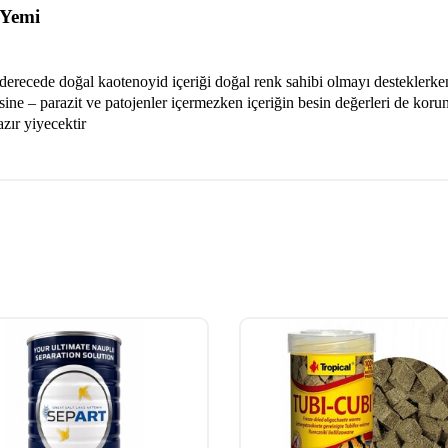
 Yemi
erecede doğal kaotenoyid içeriği doğal renk sahibi olmayı desteklerken ha
sine – parazit ve patojenler içermezken içeriğin besin değerleri de kor
azır yiyecektir