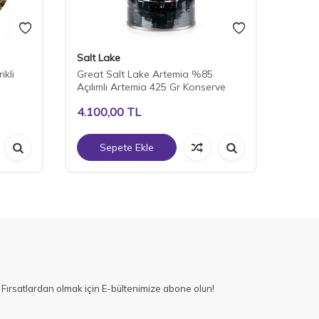
Salt Lake
Salt 
ikli
Great Salt Lake Artemia %85
Great
Açılımlı Artemia 425 Gr Konserve
Açılım
4.100,00
TL
290,
Sepete Ekle
S
Fırsatlardan olmak için E-bültenimize abone olun!