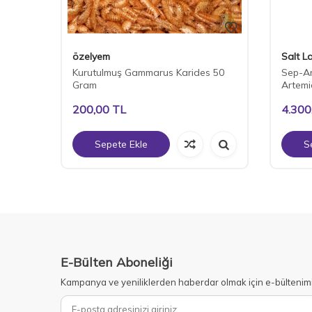
özelyem
Salt L
Kurutulmuş Gammarus Karides 50
Sep-Art
Gram
Artemi
200,00
TL
4.300
Sepete Ekle
S
E-Bülten Aboneliği
Kampanya ve yeniliklerden haberdar olmak için e-bültenim