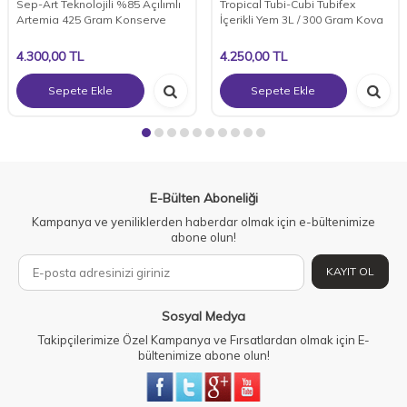
Sep-Art Teknolojili %85 Açılımlı
Tropical Tubi-Cubi Tubifex
Artemia 425 Gram Konserve
İçerikli Yem 3L / 300 Gram Kova
4.300,00
TL
4.250,00
TL
Sepete Ekle
Sepete Ekle
E-Bülten Aboneliği
Kampanya ve yeniliklerden haberdar olmak için e-bültenimize
abone olun!
KAYIT OL
Sosyal Medya
Takipçilerimize Özel Kampanya ve Fırsatlardan olmak için E-
bültenimize abone olun!