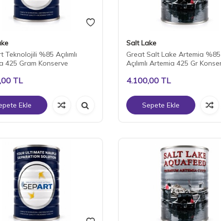
ake
Salt Lake
 Teknolojili %85 Açılımlı
Great Salt Lake Artemia %85
a 425 Gram Konserve
Açılımlı Artemia 425 Gr Konse
,00
TL
4.100,00
TL
epete Ekle
Sepete Ekle