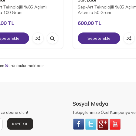
 Teknolojili %85 Açılımlı
Sep-Art Teknolojili %85 Açılım
ia 100 Gram
Artemia 50 Gram
,00
TL
600,00
TL
epete Ekle
Sepete Ekle
lam
8
ürün bulunmaktadır.
Sosyal Medya
ize abone olun!
Takipçilerimize Özel Kampanya ve 
KAYIT OL