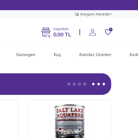
Kargom Nerede?
Sepetim
0
0,00
TL
0
Sürüngen
Kuş
Karides Ürünleri
Ked