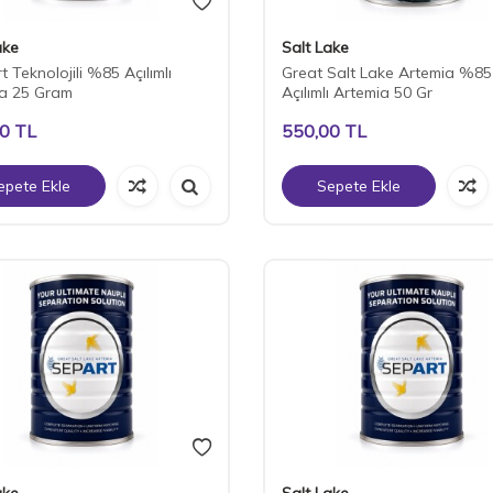
ake
Salt Lake
 Teknolojili %85 Açılımlı
Great Salt Lake Artemia %85
a 25 Gram
Açılımlı Artemia 50 Gr
00
TL
550,00
TL
epete Ekle
Sepete Ekle
ake
Salt Lake