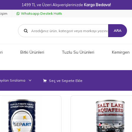
1499 TL ve Üzeri Alışverişlerinizde
Kargo Bedava!
tişim
Whatsapp Destek Hattı
ARA
ri
Bitki Ürünleri
Tuzlu Su Ürünleri
Kemirgen
Seç ve Sepete Ekle