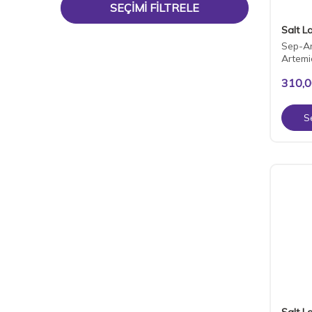
SEÇIMI FILTRELE
Salt L
Sep-Art
Artemi
310,
S
Salt L