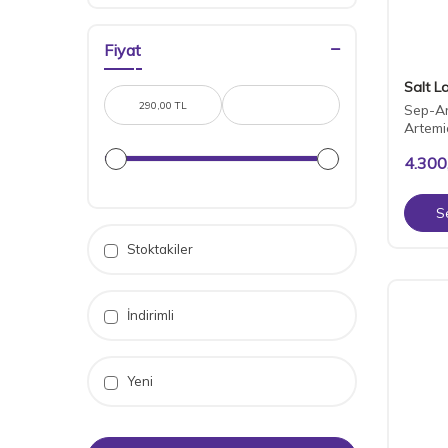
Fiyat
Salt L
Sep-Art
Artemi
4.300
S
Stoktakiler
İndirimli
Yeni