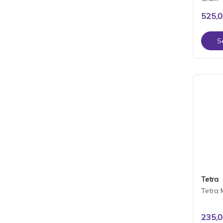
525,
S
Tetra
Tetra 
235,