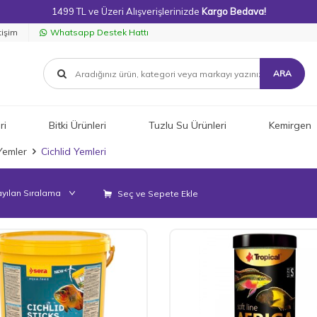
1499 TL ve Üzeri Alışverişlerinizde
Kargo Bedava!
tişim
Whatsapp Destek Hattı
ARA
ri
Bitki Ürünleri
Tuzlu Su Ürünleri
Kemirgen
Yemler
Cichlid Yemleri
Seç ve Sepete Ekle