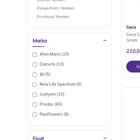
Flowerhorn Yemleri
Frontoza Yemleri
Japon ve Koi Yemleri
Sera
Tropheus Yemleri
Sera C
Gram
Marka
Vatoz ve Çöpcü Balığı Yemleri
210,
Ahm Marin (19)
Dainichi (13)
S
Jbl (5)
New Life Spectrum (5)
özelyem (10)
Prodac (65)
ReeFlowers (8)
Sera (42)
Tetra (62)
Fiyat