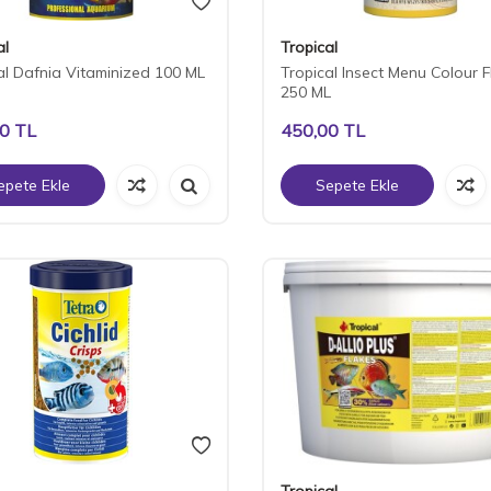
al
Tropical
al Dafnia Vitaminized 100 ML
Tropical Insect Menu Colour F
250 ML
00
TL
450,00
TL
epete Ekle
Sepete Ekle
Tropical