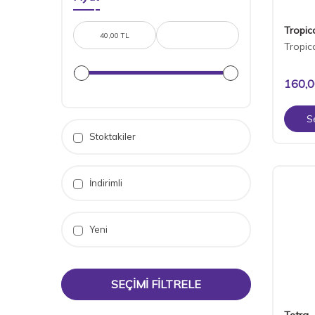
Tropical (128)
Tropic
Tropic
160,
S
Stoktakiler
İndirimli
Yeni
SEÇIMI FILTRELE
Tetra