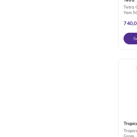
Tetra C
Yem 5
740,
S
Tropic
Tropic
Gram