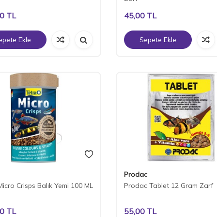
00
TL
45,00
TL
epete Ekle
Sepete Ekle
Prodac
Micro Crisps Balık Yemi 100 ML
Prodac Tablet 12 Gram Zarf
00
TL
55,00
TL