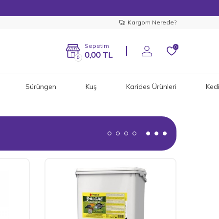
Kargom Nerede?
Sepetim
0
0,00
TL
0
Sürüngen
Kuş
Karides Ürünleri
Ked