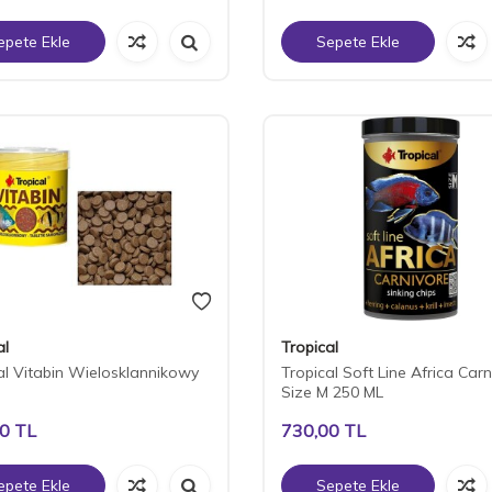
epete Ekle
Sepete Ekle
al
Tropical
al Vitabin Wielosklannikowy
Tropical Soft Line Africa Carn
Size M 250 ML
00
TL
730,00
TL
epete Ekle
Sepete Ekle