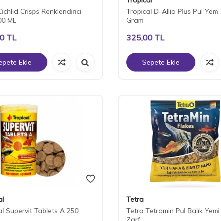
ichlid Crisps Renklendirici
Tropical D-Allio Plus Pul Yem
00 ML
Gram
00
TL
325,00
TL
epete Ekle
Sepete Ekle
al
Tetra
al Supervit Tablets A 250
Tetra Tetramin Pul Balık Yemi
Zarf