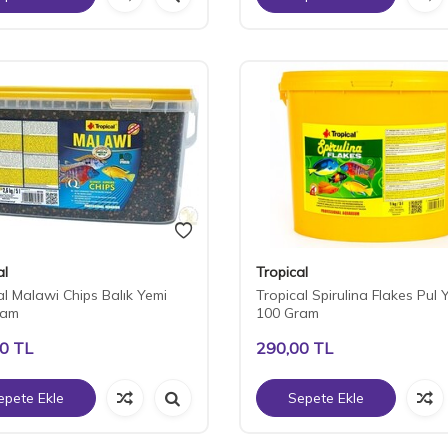
al
Tropical
al Malawi Chips Balık Yemi
Tropical Spirulina Flakes Pul
ram
100 Gram
00
TL
290,00
TL
epete Ekle
Sepete Ekle