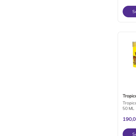
S
Tropic
Tropic
50 ML
190,
S