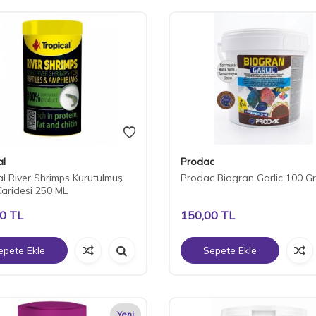
al
Prodac
al River Shrimps Kurutulmuş
Prodac Biogran Garlic 100 G
Karidesi 250 ML
00
TL
150,00
TL
epete Ekle
Sepete Ekle
Yeni