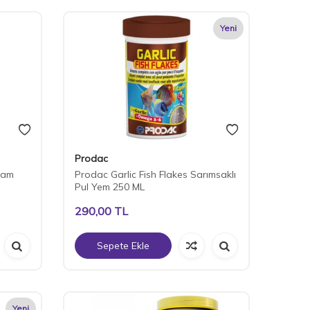
Yeni
Prodac
ram
Prodac Garlic Fish Flakes Sarımsaklı
Pul Yem 250 ML
290,00
TL
Sepete Ekle
Yeni