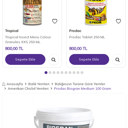
Tropical
Prodac
Tropical Insect Menu Colour
Prodac Tablet 250 ML
Granules XXS 250 ML
800,00
TL
800,00
TL
Sepete Ekle
Sepete Ekle
Anasayfa
Balık Yemleri
Balığınızın Türüne Göre Yemler
Amerikan Chiclid Yemleri
Prodac Biogran Medium 100 Gram