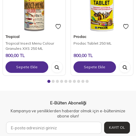
Tropical
Prodac
Tropical Insect Menu Colour
Prodac Tablet 250 ML
Granules XXS 250 ML
800,00
TL
800,00
TL
Sepete Ekle
Sepete Ekle
E-Bülten Aboneliği
Kampanya ve yeniliklerden haberdar olmak için e-bültenimize
abone olun!
KAYIT OL