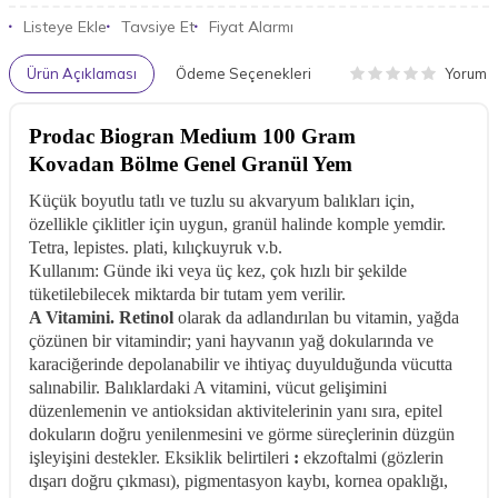
Listeye Ekle
Tavsiye Et
Fiyat Alarmı
Yorum
Ürün Açıklaması
Ödeme Seçenekleri
Prodac Biogran Medium 100 Gram
Kovadan Bölme Genel Granül Yem
Küçük boyutlu tatlı ve tuzlu su akvaryum balıkları için,
özellikle çiklitler için uygun, granül halinde komple yemdir.
Tetra, lepistes. plati, kılıçkuyruk v.b.
Kullanım: Günde iki veya üç kez, çok hızlı bir şekilde
tüketilebilecek miktarda bir tutam yem verilir.
A Vitamini.
Retinol
olarak da adlandırılan bu vitamin, yağda
çözünen bir vitamindir; yani hayvanın yağ dokularında ve
karaciğerinde depolanabilir ve ihtiyaç duyulduğunda vücutta
salınabilir. Balıklardaki A vitamini, vücut gelişimini
düzenlemenin ve antioksidan aktivitelerinin yanı sıra, epitel
dokuların doğru yenilenmesini ve görme süreçlerinin düzgün
işleyişini destekler. Eksiklik belirtileri
:
ekzoftalmi (gözlerin
dışarı doğru çıkması), pigmentasyon kaybı, kornea opaklığı,