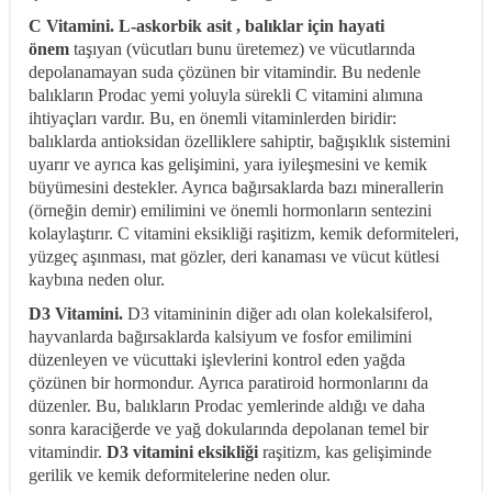
C Vitamini. L-askorbik asit , balıklar için
hayati
önem
taşıyan (vücutları bunu üretemez) ve vücutlarında
depolanamayan suda çözünen bir vitamindir. Bu nedenle
balıkların Prodac yemi yoluyla sürekli C vitamini alımına
ihtiyaçları vardır. Bu, en önemli vitaminlerden biridir:
balıklarda antioksidan özelliklere sahiptir, bağışıklık sistemini
uyarır ve ayrıca kas gelişimini, yara iyileşmesini ve kemik
büyümesini destekler. Ayrıca bağırsaklarda bazı minerallerin
(örneğin demir) emilimini ve önemli hormonların sentezini
kolaylaştırır. C vitamini eksikliği raşitizm, kemik deformiteleri,
yüzgeç aşınması, mat gözler, deri kanaması ve vücut kütlesi
kaybına neden olur.
D3 Vitamini.
D3 vitamininin diğer adı olan kolekalsiferol,
hayvanlarda bağırsaklarda kalsiyum ve fosfor emilimini
düzenleyen ve vücuttaki işlevlerini kontrol eden yağda
çözünen bir hormondur. Ayrıca paratiroid hormonlarını da
düzenler. Bu, balıkların Prodac yemlerinde aldığı ve daha
sonra karaciğerde ve yağ dokularında depolanan temel bir
vitamindir.
D3 vitamini eksikliği
raşitizm, kas gelişiminde
gerilik ve kemik deformitelerine neden olur.