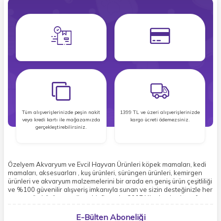
Tüm alışverişlerinizde peşin nakit
1399 TL ve üzeri alışverişlerinizde
veya kredi kartı ile mağazamızda
kargo ücreti ödemezsiniz.
gerçekleştirebilirsiniz.
Özelyem Akvaryum ve Evcil Hayvan Ürünleri köpek mamaları, kedi
mamaları, aksesuarları , kuş ürünleri, sürüngen ürünleri, kemirgen
ürünleri ve akvaryum malzemelerini bir arada en geniş ürün çeşitliliği
ve %100 güvenilir alışveriş imkanıyla sunan ve sizin desteğinizle her
geçen gün büyüyen gelişen bir firmadır. 2007 Yılından beri tarafsız
ve güvenilir müşteri yorumları, ve %100 memnuniyet garantisi ile
yolumuza devam etmekteyiz. Müşterilerimizin rahatlığı ve
E-Bülten Aboneliği