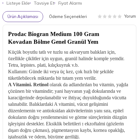
Listeye Ekle
Tavsiye Et
Fiyat Alarmı
Yorum
Ürün Açıklaması
Ödeme Seçenekleri
Prodac Biogran Medium 100 Gram
Kovadan Bölme Genel Granül Yem
Küçük boyutlu tatlı ve tuzlu su akvaryum balıkları için,
özellikle çiklitler için uygun, granül halinde komple yemdir.
Tetra, lepistes. plati, kılıçkuyruk v.b.
Kullanım: Günde iki veya üç kez, çok hızlı bir şekilde
tüketilebilecek miktarda bir tutam yem verilir.
A Vitamini.
Retinol
olarak da adlandırılan bu vitamin, yağda
çözünen bir vitamindir; yani hayvanın yağ dokularında ve
karaciğerinde depolanabilir ve ihtiyaç duyulduğunda vücutta
salınabilir. Balıklardaki A vitamini, vücut gelişimini
düzenlemenin ve antioksidan aktivitelerinin yanı sıra, epitel
dokuların doğru yenilenmesini ve görme süreçlerinin düzgün
işleyişini destekler. Eksiklik belirtileri
:
ekzoftalmi (gözlerin
dışarı doğru çıkması), pigmentasyon kaybı, kornea opaklığı,
iştahsızlık ve ödem, büyüme geriliği.