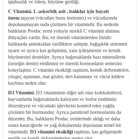
iştahsızlık ve ödem, büyüme geriliği.
C Vitamini. L-askorbik asit , balıklar için
hayati
önem
taşıyan (vücutları bunu üretemez) ve vücutlarında
depolanamayan suda çözünen bir vitamindir. Bu nedenle
balıkların Prodac yemi yoluyla sürekli C vitamini alımına
ihtiyaçları vardır. Bu, en önemli vitaminlerden biridir:
balıklarda antioksidan özelliklere sahiptir, bağışıklık sistemini
uyarır ve ayrıca kas gelişimini, yara iyileşmesini ve kemik
büyümesini destekler. Ayrıca bağırsaklarda bazı minerallerin
(örneğin demir) emilimini ve önemli hormonların sentezini
kolaylaştırır. C vitamini eksikliği raşitizm, kemik deformiteleri,
yüzgeç aşınması, mat gözler, deri kanaması ve vücut kütlesi
kaybına neden olur.
D3 Vitamini.
D3 vitamininin diğer adı olan kolekalsiferol,
hayvanlarda bağırsaklarda kalsiyum ve fosfor emilimini
düzenleyen ve vücuttaki işlevlerini kontrol eden yağda
çözünen bir hormondur. Ayrıca paratiroid hormonlarını da
düzenler. Bu, balıkların Prodac yemlerinde aldığı ve daha
sonra karaciğerde ve yağ dokularında depolanan temel bir
vitamindir.
D3 vitamini eksikliği
raşitizm, kas gelişiminde
gerilik ve kemik deformitelerine neden olur.