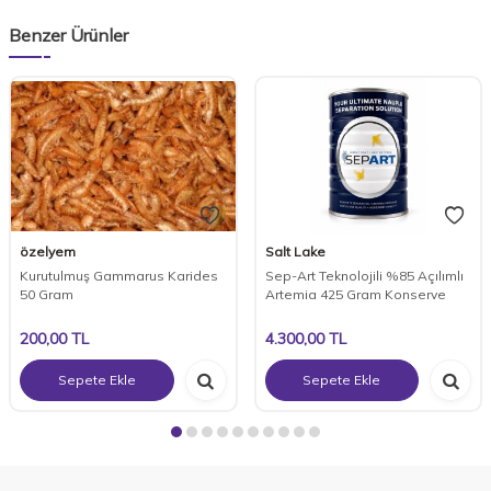
Benzer Ürünler
özelyem
Salt Lake
Kurutulmuş Gammarus Karides
Sep-Art Teknolojili %85 Açılımlı
50 Gram
Artemia 425 Gram Konserve
200,00
TL
4.300,00
TL
Sepete Ekle
Sepete Ekle