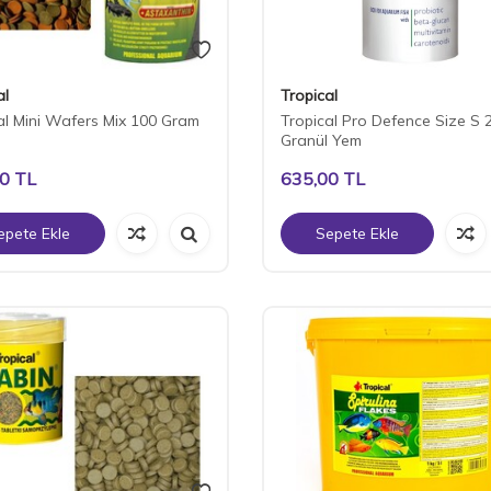
al
Tropical
al Mini Wafers Mix 100 Gram
Tropical Pro Defence Size S 
Granül Yem
00
TL
635,00
TL
epete Ekle
Sepete Ekle