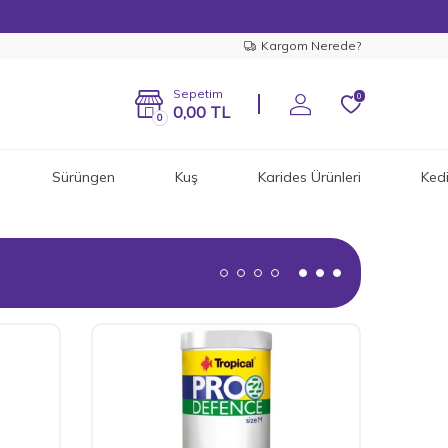
Kargom Nerede?
Sepetim
0
0,00
TL
0
Sürüngen
Kuş
Karides Ürünleri
Ked