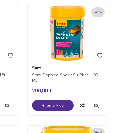
Yeni
Sera
ığı
Sera Daphnia Snack Su Piresi 100
ML
290,00
TL
Sepete Ekle
Yeni