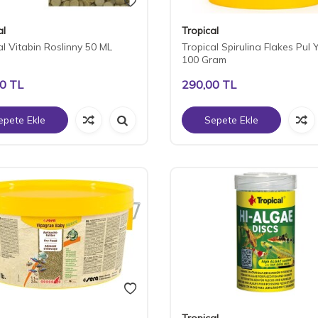
al
Tropical
al Vitabin Roslinny 50 ML
Tropical Spirulina Flakes Pul
100 Gram
00
TL
290,00
TL
epete Ekle
Sepete Ekle
Tropical