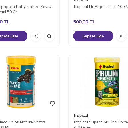
ipagran Baby Nature Yavru
Tropical Hi-Algae Discs 100 
Yemi 50 Gr
00
TL
500,00
TL
epete Ekle
Sepete Ekle
Tropical
leco Chips Nature Vatoz
Tropical Super Spirulina Forte
00 ML
250 Gram