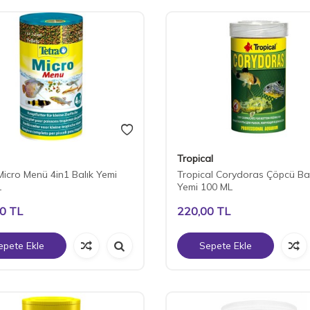
Tropical
Micro Menü 4in1 Balık Yemi
Tropical Corydoras Çöpcü Bal
L
Yemi 100 ML
00
TL
220,00
TL
epete Ekle
Sepete Ekle