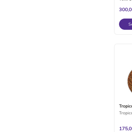
300,
S
Tropic
Tropic
175,