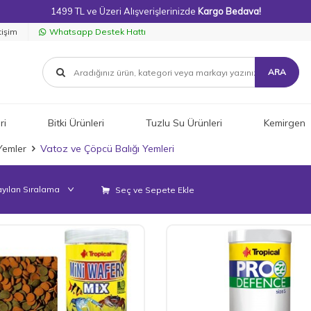
1499 TL ve Üzeri Alışverişlerinizde
Kargo Bedava!
tişim
Whatsapp Destek Hattı
ARA
ri
Bitki Ürünleri
Tuzlu Su Ürünleri
Kemirgen
Yemler
Vatoz ve Çöpcü Balığı Yemleri
Seç ve Sepete Ekle