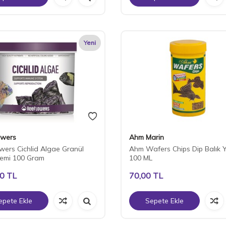
Yeni
owers
Ahm Marin
wers ​Cichlid Algae Granül
Ahm Wafers Chips Dip Balık 
Yemi 100 Gram
100 ML
00
TL
70,00
TL
epete Ekle
Sepete Ekle