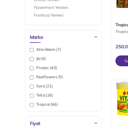
Flowerhorn Yemleri
Frontoza Yemleri
Japon ve Koi Yemleri
Tropic
Tropheus Yemleri
Tropic
Marka
Vatoz ve Çöpcü Balığı Yemleri
250,
Ahm Marin (7)
Jbl (6)
S
Prodac (43)
ReeFlowers (5)
Sera (21)
Tetra (26)
Tropical (66)
Fiyat