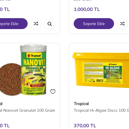
00
TL
1.000,00
TL
epete Ekle
Sepete Ekle
al
Tropical
al Nanovit Granulat 100 Gram
Tropical Hi-Algae Discs 100 
00
TL
370,00
TL