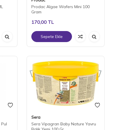
ML
Prodac Algae Wafers Mini 100
Gram
170,00
TL
Sepete Ekle
Sera
 Pul
Sera Vipagran Baby Nature Yavru
Balık Yemi 100 Gr.