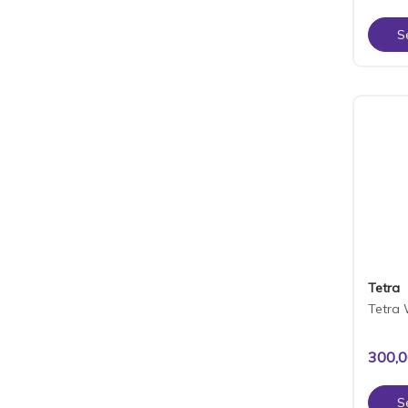
S
Tetra
Tetra 
300,
S