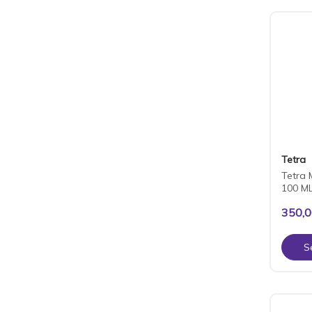
Tetra
Tetra 
100 M
350,
S