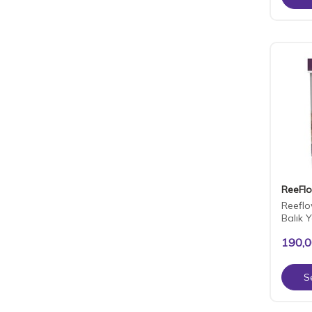
ReeFl
Reeflo
Balık 
190,
S