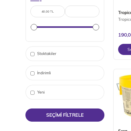
Tropic
Tropic
190,
S
Stoktakiler
İndirimli
Yeni
SEÇIMI FILTRELE
Sera