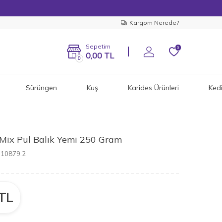
Kargom Nerede?
Sepetim
0
0,00
TL
0
Sürüngen
Kuş
Karides Ürünleri
Ked
 Mix Pul Balık Yemi 250 Gram
710879.2
TL