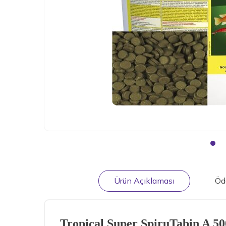
Ürün Açıklaması
Öd
Tropical Super SpiruTabin A 5