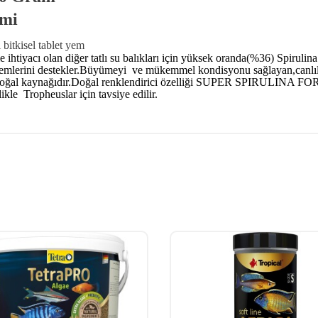
emi
bitkisel tablet yem
e ihtiyacı olan diğer tatlı su balıkları için yüksek oranda(%36)
Spirulina
temlerini destekler.Büyümeyi ve mükemmel kondisyonu sağlayan,canlılığı a
 doğal kaynağıdır.Doğal renklendirici özelliği
SUPER SPIRULINA FO
likle Tropheuslar için tavsiye edilir.