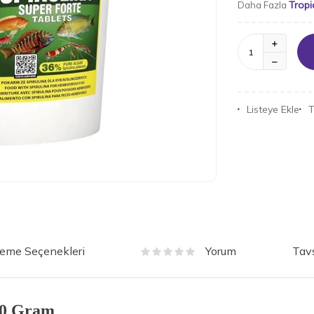
Tropi
Daha Fazla
Listeye Ekle
T
eme Seçenekleri
Tavs
Yorum
00 Gram