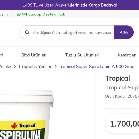
1499 TL ve Üzeri Alışverişlerinizde
Kargo Bedava!
tişim
Whatsapp Destek Hattı
ARA
ri
Bitki Ürünleri
Tuzlu Su Ürünleri
Kemirgen
Yemler
Tropheus Yemleri
Tropical Super SpiruTabin A 500 Gram
Tropical
Tropical Su
Ürün Kodu:
20757
1.700,0