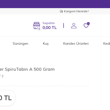
Kargom Nerede?
Sepetim
0
0,00
TL
0
Sürüngen
Kuş
Karides Ürünleri
Ked
per SpiruTabin A 500 Gram
.3
0
TL