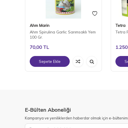
Ahm Marin
Tetra
ML
Ahm Spirulina Garlic Sarımsaklı Yem
Tetra 
100 Gr.
70,00
TL
1.250
Sepete Ekle
S
E-Bülten Aboneliği
Kampanya ve yeniliklerden haberdar olmak için e-bültenim