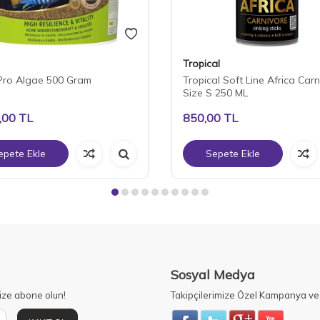
Tropical
Pro Algae 500 Gram
Tropical Soft Line Africa Carn
Size S 250 ML
,00
TL
850,00
TL
epete Ekle
Sepete Ekle
Sosyal Medya
ize abone olun!
Takipçilerimize Özel Kampanya ve 