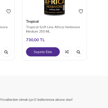
Tropical
Tropic
ivore
Tropical Soft Line Africa Herbivore
Tropi
Medium 250 ML
Gram
730,00
TL
340,
Sepete Ekle
S
Fırsatlardan olmak için E-bültenimize abone olun!