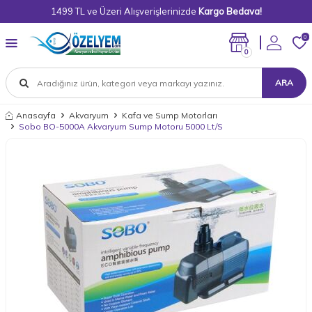
1499 TL ve Üzeri Alışverişlerinizde
Kargo Bedava!
0
0
ARA
Anasayfa
Akvaryum
Kafa ve Sump Motorları
Sobo BO-5000A Akvaryum Sump Motoru 5000 Lt/S