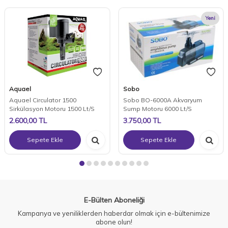
Yeni
Aquael
Sobo
Aquael Circulator 1500
Sobo BO-6000A Akvaryum
Sirkülasyon Motoru 1500 Lt/S
Sump Motoru 6000 Lt/S
2.600,00
TL
3.750,00
TL
Sepete Ekle
Sepete Ekle
E-Bülten Aboneliği
Kampanya ve yeniliklerden haberdar olmak için e-bültenimize
abone olun!