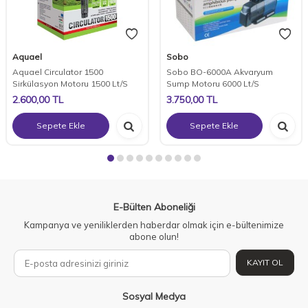
Aquael
Sobo
Aquael Circulator 1500
Sobo BO-6000A Akvaryum
Sirkülasyon Motoru 1500 Lt/S
Sump Motoru 6000 Lt/S
2.600,00
TL
3.750,00
TL
Sepete Ekle
Sepete Ekle
E-Bülten Aboneliği
Kampanya ve yeniliklerden haberdar olmak için e-bültenimize
abone olun!
KAYIT OL
Sosyal Medya