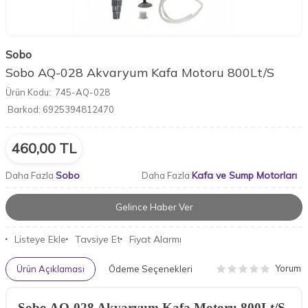
Sobo
Sobo AQ-028 Akvaryum Kafa Motoru 800Lt/S
Ürün Kodu:
745-AQ-028
Barkod:
6925394812470
460,00
TL
Sobo
Kafa ve Sump Motorları
Daha Fazla
Daha Fazla
Gelince Haber Ver
Listeye Ekle
Tavsiye Et
Fiyat Alarmı
Yorum
Ürün Açıklaması
Ödeme Seçenekleri
Sobo AQ-028 Akvaryum Kafa Motoru 800Lt/S