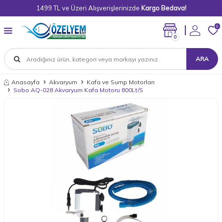
1499 TL ve Üzeri Alışverişlerinizde
Kargo Bedava!
0
0
ARA
Anasayfa
Akvaryum
Kafa ve Sump Motorları
Sobo AQ-028 Akvaryum Kafa Motoru 800Lt/S