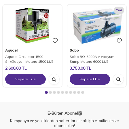
Yeni
Aquael
Sobo
Aquael Circulator 1500
Sobo BO-6000A Akvaryum
Sirkülasyon Motoru 1500 Lt/S
Sump Motoru 6000 Lt/S
2.600,00
TL
3.750,00
TL
Sepete Ekle
Sepete Ekle
E-Bülten Aboneliği
Kampanya ve yeniliklerden haberdar olmak için e-bültenimize
abone olun!