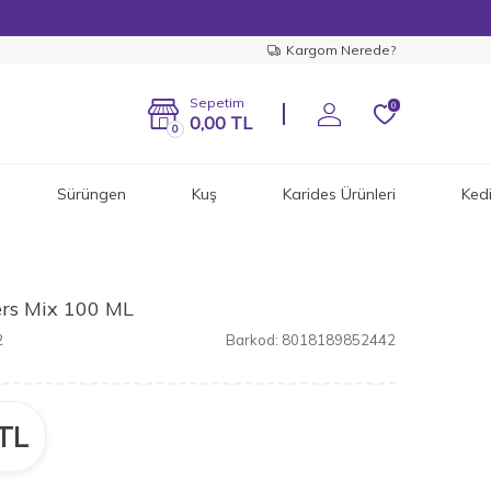
Kargom Nerede?
Sepetim
0
0,00
TL
0
Sürüngen
Kuş
Karides Ürünleri
Ked
rs Mix 100 ML
2
Barkod:
8018189852442
TL