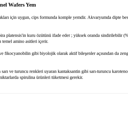
enel Wafers Yem
alıkları için uygun, cips formunda komple yemdir.
Akvaryumda dipte besl
pira platensis'in kuru özütünü ifade eder ; yüksek oranda sindirilebilir 
temel amino asitleri içerir.
 fikocyanobilin gibi biyolojik olarak aktif bileşenler açısından da zen
a sarı ve turuncu renkleri uyaran kantaksantin gibi sarı-turuncu karoteno
iktarlarda spirulina ürünleri tüketmesi gerekir.