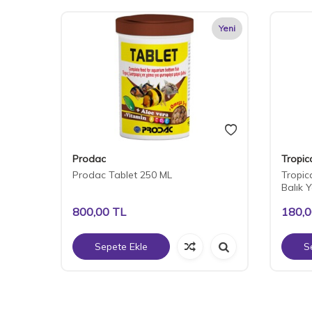
Yeni
Yeni
Prodac
Tropic
Prodac Tablet 250 ML
Tropic
Balık 
800,00
TL
180,
Sepete Ekle
S