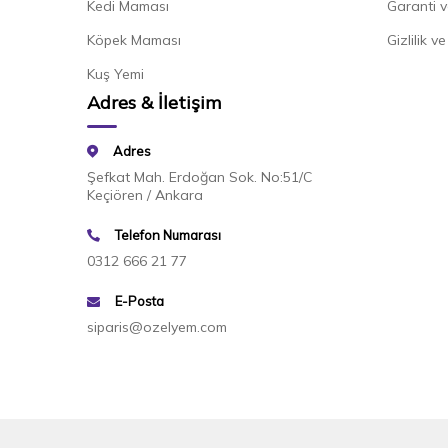
Kedi Maması
Garanti v
Köpek Maması
Gizlilik v
Kuş Yemi
Adres & İletişim
Adres
Şefkat Mah. Erdoğan Sok. No:51/C
Keçiören / Ankara
Telefon Numarası
0312 666 21 77
E-Posta
siparis@ozelyem.com