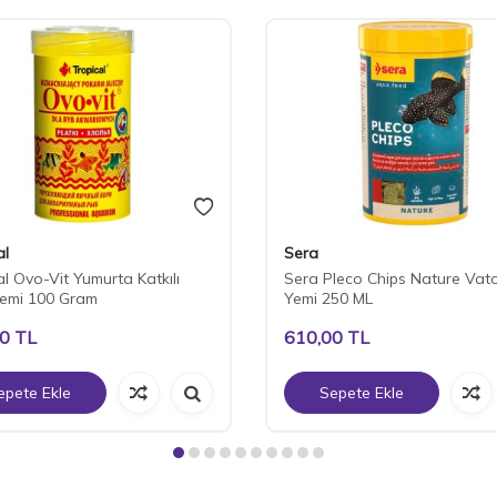
al
Sera
al Ovo-Vit Yumurta Katkılı
Sera Pleco Chips Nature Vat
Yemi 100 Gram
Yemi 250 ML
00
TL
610,00
TL
epete Ekle
Sepete Ekle