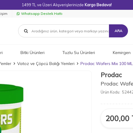
1499 TL ve Üzeri Alışverişlerinizde
Kargo Bedava!
tişim
Whatsapp Destek Hattı
ARA
ri
Bitki Ürünleri
Tuzlu Su Ürünleri
Kemirgen
Yemler
Vatoz ve Çöpcü Balığı Yemleri
Prodac Wafers Mix 100 ML
Prodac
Prodac Wafe
Ürün Kodu:
5244
200,00