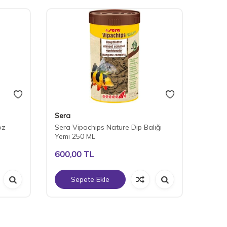
Sera
Tetra
oz
Sera Vipachips Nature Dip Balığı
Tetra
Yemi 250 ML
600,00
TL
1.25
Sepete Ekle
S