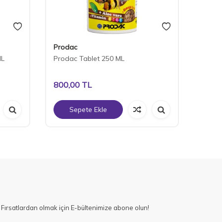
Prodac
Tropic
ML
Prodac Tablet 250 ML
Tropic
800,00
TL
495,
Sepete Ekle
S
Fırsatlardan olmak için E-bültenimize abone olun!