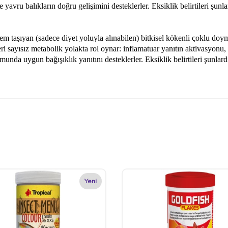
e yavru balıkların doğru gelişimini desteklerler. Eksiklik belirtileri şu
nem taşıyan (sadece diyet yoluyla alınabilen) bitkisel kökenli çoklu doyma
tleri sayısız metabolik yolakta rol oynar: inflamatuar yanıtın aktivasyonu
nda uygun bağışıklık yanıtını desteklerler. Eksiklik belirtileri şunlard
Yeni