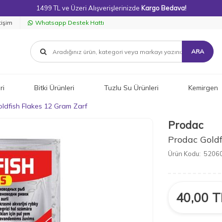
1499 TL ve Üzeri Alışverişlerinizde
Kargo Bedava!
tişim
Whatsapp Destek Hattı
ARA
ri
Bitki Ürünleri
Tuzlu Su Ürünleri
Kemirgen
ldfish Flakes 12 Gram Zarf
Prodac
Prodac Goldf
Ürün Kodu:
5206
40,00
T