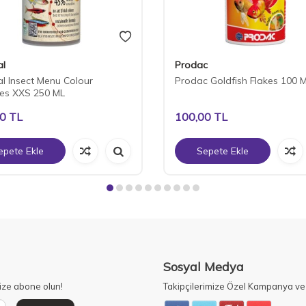
al
Prodac
al Insect Menu Colour
Prodac Goldfish Flakes 100 
es XXS 250 ML
00
TL
100,00
TL
epete Ekle
Sepete Ekle
Sosyal Medya
ize abone olun!
Takipçilerimize Özel Kampanya ve 