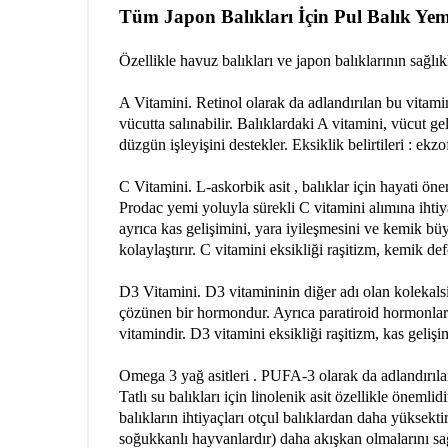
Tüm Japon Balıkları İçin Pul Balık Yem
Özellikle havuz balıkları ve japon balıklarının sağlık
A Vitamini. Retinol olarak da adlandırılan bu vitam
vücutta salınabilir. Balıklardaki A vitamini, vücut g
düzgün işleyişini destekler. Eksiklik belirtileri : e
C Vitamini. L-askorbik asit , balıklar için hayati 
Prodac yemi yoluyla sürekli C vitamini alımına ihtiyaç
ayrıca kas gelişimini, yara iyileşmesini ve kemik bü
kolaylaştırır. C vitamini eksikliği raşitizm, kemik d
D3 Vitamini. D3 vitamininin diğer adı olan kolekals
çözünen bir hormondur. Ayrıca paratiroid hormonları
vitamindir. D3 vitamini eksikliği raşitizm, kas geliş
Omega 3 yağ asitleri . PUFA-3 olarak da adlandırılan
Tatlı su balıkları için linolenik asit özellikle önemli
balıkların ihtiyaçları otçul balıklardan daha yüksektir
soğukkanlı hayvanlardır) daha akışkan olmalarını sağl