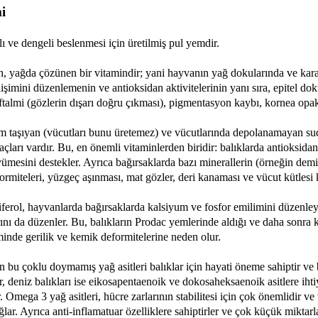
i
lı ve dengeli beslenmesi için üretilmiş pul yemdir.
in, yağda çözünen bir vitamindir; yani hayvanın yağ dokularında ve kar
elişimini düzenlemenin ve antioksidan aktivitelerinin yanı sıra, epitel d
kzoftalmi (gözlerin dışarı doğru çıkması), pigmentasyon kaybı, kornea opak
önem taşıyan (vücutları bunu üretemez) ve vücutlarında depolanamayan su
ları vardır. Bu, en önemli vitaminlerden biridir: balıklarda antioksidan ö
yümesini destekler. Ayrıca bağırsaklarda bazı minerallerin (örneğin dem
eformiteleri, yüzgeç aşınması, mat gözler, deri kanaması ve vücut kütlesi
iferol, hayvanlarda bağırsaklarda kalsiyum ve fosfor emilimini düzenley
nı da düzenler. Bu, balıkların Prodac yemlerinde aldığı ve daha sonra 
iminde gerilik ve kemik deformitelerine neden olur.
 bu çoklu doymamış yağ asitleri balıklar için hayati öneme sahiptir ve b
dir, deniz balıkları ise eikosapentaenoik ve dokosaheksaenoik asitlere iht
. Omega 3 yağ asitleri, hücre zarlarının stabilitesi için çok önemlidir ve 
ar. Ayrıca anti-inflamatuar özelliklere sahiptirler ve çok küçük miktarl