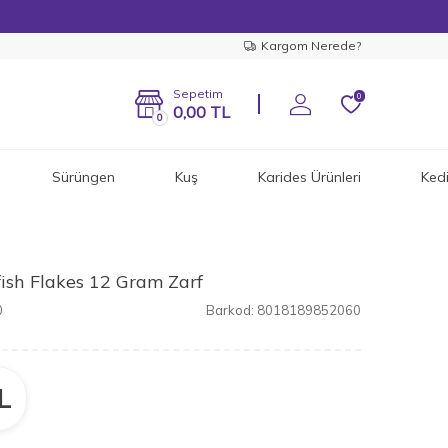
Kargom Nerede?
Sepetim
0
0,00
TL
0
Sürüngen
Kuş
Karides Ürünleri
Ked
ish Flakes 12 Gram Zarf
0
Barkod:
8018189852060
L