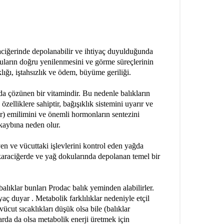
aciğerinde depolanabilir ve ihtiyaç duyulduğunda
okuların doğru yenilenmesini ve görme süreçlerinin
lığı, iştahsızlık ve ödem, büyüme geriliği.
da çözünen bir vitamindir. Bu nedenle balıkların
zelliklere sahiptir, bağışıklık sistemini uyarır ve
ir) emilimini ve önemli hormonların sentezini
 kaybına neden olur.
en ve vücuttaki işlevlerini kontrol eden yağda
karaciğerde ve yağ dokularında depolanan temel bir
alıklar bunları Prodac balık yeminden alabilirler.
iyaç duyar . Metabolik farklılıklar nedeniyle etçil
vücut sıcaklıkları düşük olsa bile (balıklar
arda da olsa metabolik enerji üretmek için