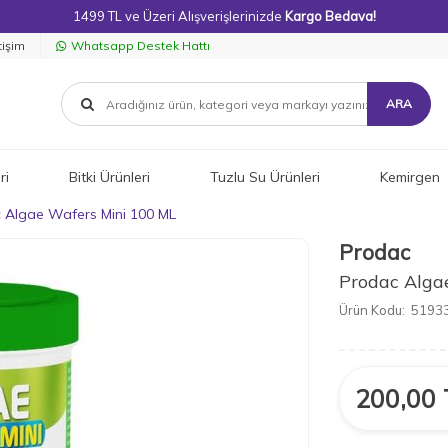
1499 TL ve Üzeri Alışverişlerinizde
Kargo Bedava!
tişim
Whatsapp Destek Hattı
ARA
ri
Bitki Ürünleri
Tuzlu Su Ürünleri
Kemirgen
 Algae Wafers Mini 100 ML
Prodac
Prodac Alga
Ürün Kodu:
5193
200,00