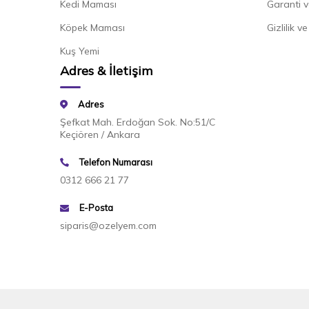
Kedi Maması
Garanti v
Köpek Maması
Gizlilik v
Kuş Yemi
Adres & İletişim
Adres
Şefkat Mah. Erdoğan Sok. No:51/C
Keçiören / Ankara
Telefon Numarası
0312 666 21 77
E-Posta
siparis@ozelyem.com