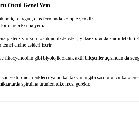
utu Otcul Genel Yem
lıkları için uygun, cips formunda komple yemdir.
et formunda karma yem.
pira platensis'in kuru özütünü ifade eder ; yüksek oranda sindirilebilir 
temel amino asitleri içerir.
 fikocyanobilin gibi biyolojik olarak aktif bileşenler açısından da zen
a sarı ve turuncu renkleri uyaran kantaksantin gibi sarı-turuncu karoteno
iktarlarda spirulina ürünleri tüketmesi gerekir.