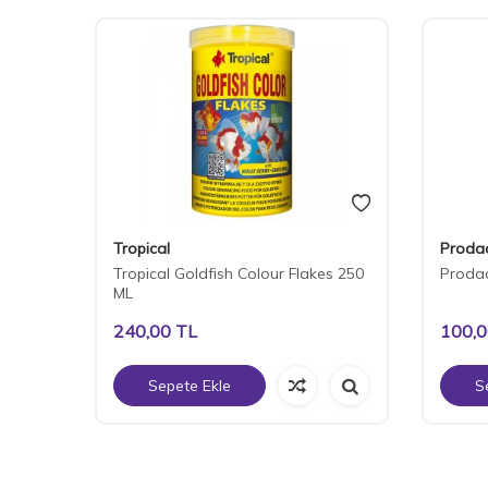
Tropical
Proda
L
Tropical Goldfish Colour Flakes 250
Prodac
ML
240,00
TL
100,
Sepete Ekle
S