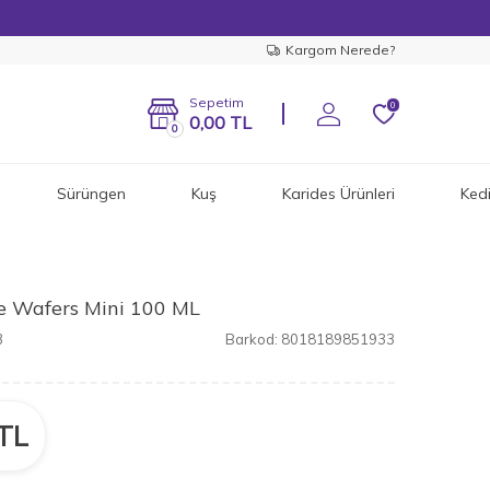
Kargom Nerede?
Sepetim
0
0,00
TL
0
Sürüngen
Kuş
Karides Ürünleri
Ked
e Wafers Mini 100 ML
3
Barkod:
8018189851933
TL