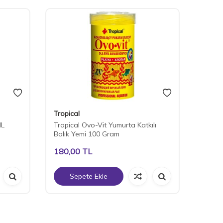
Tropical
Proda
ML
Tropical Ovo-Vit Yumurta Katkılı
Proda
Balık Yemi 100 Gram
Zarf
180,00
TL
40,0
Sepete Ekle
S