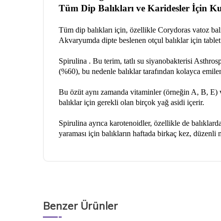
Tüm Dip Balıkları ve Karidesler İçin K
Tüm dip balıkları için, özellikle Corydoras vatoz ba
Akvaryumda dipte beslenen otçul balıklar için tabl
Spirulina . Bu terim, tatlı su siyanobakterisi Asthros
(%60), bu nedenle balıklar tarafından kolayca emilen 
Bu özüt aynı zamanda vitaminler (örneğin A, B, E) ve
balıklar için gerekli olan birçok yağ asidi içerir.
Spirulina ayrıca karotenoidler, özellikle de balıklard
yaraması için balıkların haftada birkaç kez, düzenli m
Benzer Ürünler