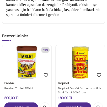
karotenoidler açısından da zengindir. Prebiyotik etkisinin işe
yaraması için balıkların haftada birkaç kez, düzenli miktarlarda
spirulina ürünleri tüketmesi gerekir.
Benzer Ürünler
Yeni
Prodac
Tropical
Prodac Tablet 250 ML
Tropical Ovo-Vit Yumurta Katkılı
Balık Yemi 100 Gram
800,00
TL
180,00
TL
Sepete Ekle
Sepete Ekle