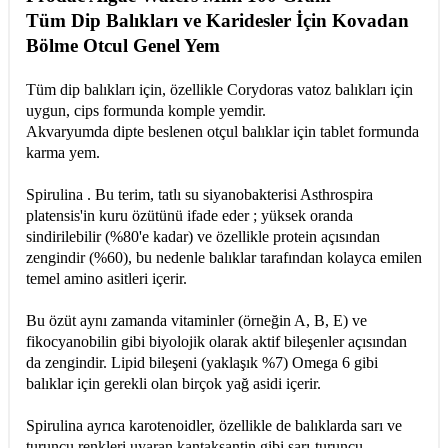
Tüm Dip Balıkları ve Karidesler İçin Kovadan
Bölme Otcul Genel Yem
Tüm dip balıkları için, özellikle Corydoras vatoz balıkları için
uygun, cips formunda komple yemdir.
Akvaryumda dipte beslenen otçul balıklar için tablet formunda
karma yem.
Spirulina . Bu terim, tatlı su siyanobakterisi Asthrospira
platensis'in kuru özütünü ifade eder ; yüksek oranda
sindirilebilir (%80'e kadar) ve özellikle protein açısından
zengindir (%60), bu nedenle balıklar tarafından kolayca emilen
temel amino asitleri içerir.
Bu özüt aynı zamanda vitaminler (örneğin A, B, E) ve
fikocyanobilin gibi biyolojik olarak aktif bileşenler açısından
da zengindir. Lipid bileşeni (yaklaşık %7) Omega 6 gibi
balıklar için gerekli olan birçok yağ asidi içerir.
Spirulina ayrıca karotenoidler, özellikle de balıklarda sarı ve
turuncu renkleri uyaran kantaksantin gibi sarı-turuncu