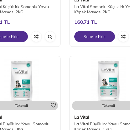
al Küçük Irk Somonlu Yavru
La Vital Somonlu Küçük Irk Ye
 Maması 2KG
Köpek Maması 2KG
71
TL
160,71
TL
epete Ekle
Sepete Ekle
Tükendi
Tükendi
l
La Vital
al Büyük Irk Yavru Somonlu
La Vital Büyük Irk Yavru Som
 Maması 3Kg
Köpek Maması 12Kg