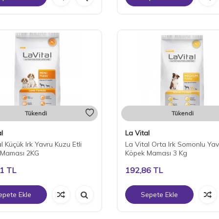
Tükendi
Tükendi
l
La Vital
l Küçük Irk Yavru Kuzu Etli
La Vital Orta Irk Somonlu Yav
 Maması 2KG
Köpek Maması 3 Kg
71
TL
192,86
TL
epete Ekle
Sepete Ekle