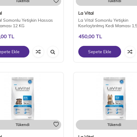
Tükendi
Tükendi
l
La Vital
al Somonlu Yetişkin Hassas
La Vital Somonlu Yetişkin
aması 12 KG
Kısırlaştırılmış Kedi Maması 1,
,00
TL
450,00
TL
epete Ekle
Sepete Ekle
Tükendi
Tükendi
l
La Vital