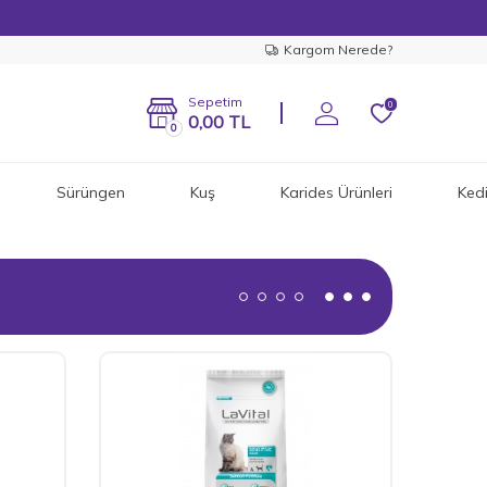
Kargom Nerede?
Sepetim
0
0,00
TL
0
Sürüngen
Kuş
Karides Ürünleri
Ked