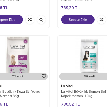
86
TL
739,29
TL
epete Ekle
Sepete Ekle
Tükendi
Tükendi
l
La Vital
l Büyük Irk Kuzu Etli Yavru
La Vital Büyük Irk Somon Balık
 Maması 3Kg
Köpek Maması 12Kg
86
TL
730,52
TL