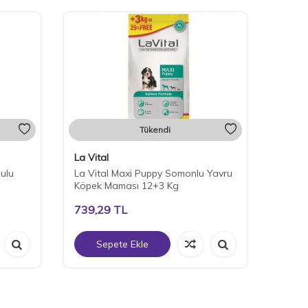
Tükendi
La Vital
zulu
La Vital Maxi Puppy Somonlu Yavru
Köpek Maması 12+3 Kg
739,29
TL
Sepete Ekle