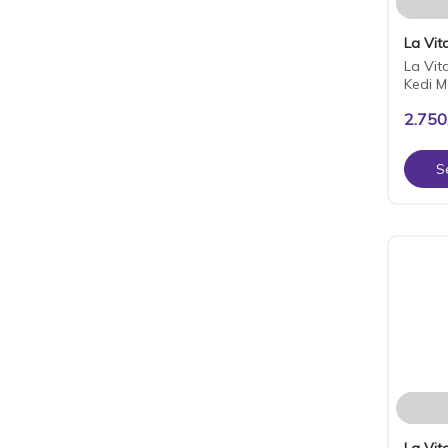
La Vita
La Vit
Kedi M
2.750
S
La Vita