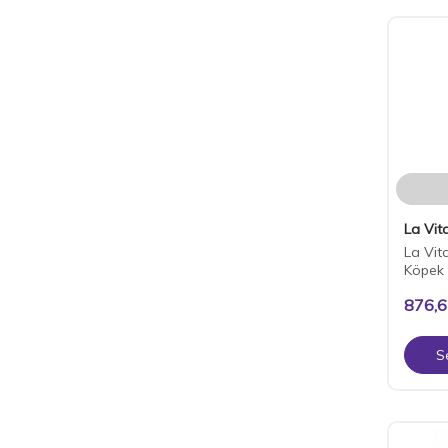
La Vita
La Vita
Köpek
876,
S