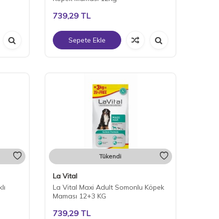
739,29
TL
Sepete Ekle
Tükendi
La Vital
lı
La Vital Maxi Adult Somonlu Köpek
Maması 12+3 KG
739,29
TL