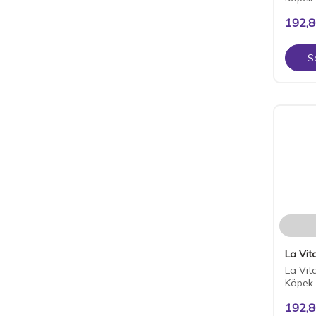
192,
S
La Vita
La Vita
Köpek
192,