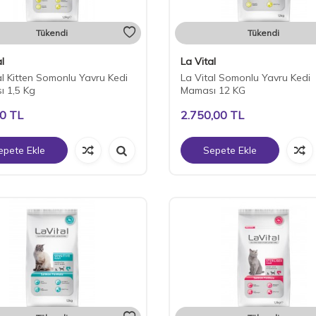
Tükendi
Tükendi
l
La Vital
al Kitten Somonlu Yavru Kedi
La Vital Somonlu Yavru Kedi
 1,5 Kg
Maması 12 KG
00
TL
2.750,00
TL
epete Ekle
Sepete Ekle