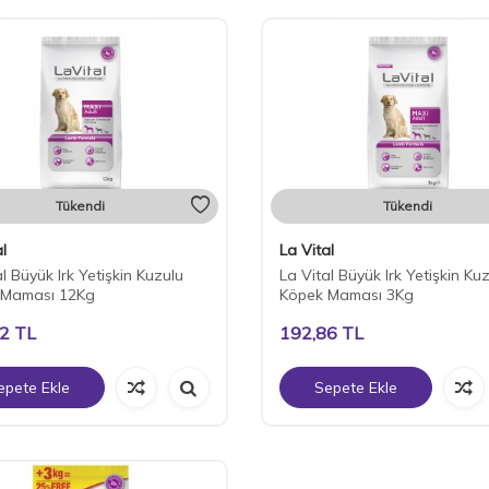
Tükendi
Tükendi
l
La Vital
l Büyük Irk Yetişkin Kuzulu
La Vital Büyük Irk Yetişkin Ku
 Maması 12Kg
Köpek Maması 3Kg
62
TL
192,86
TL
epete Ekle
Sepete Ekle