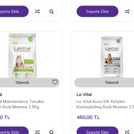
epete Ekle
Sepete Ekle
Tükendi
Tükendi
l
La Vital
al Maintenance Tavuklu
La Vital Kuzu Etli Yetişkin
in Kedi Maması 1.5Kg
Kısırlaştırılmış Kedi Maması 1,
00
TL
450,00
TL
epete Ekle
Sepete Ekle