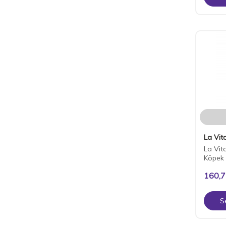
La Vita
La Vita
Köpek
160,
S