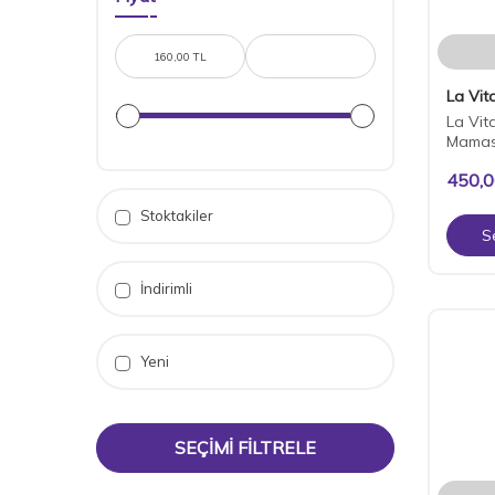
La Vita
La Vit
Maması
450,
Stoktakiler
S
İndirimli
Yeni
SEÇIMI FILTRELE