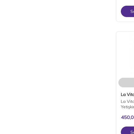
S
La Vita
La Vit
Yetişk
450,
S