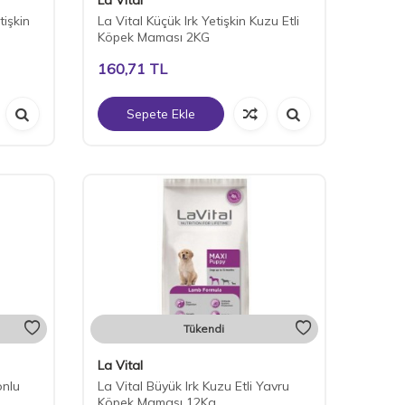
tişkin
La Vital Küçük Irk Yetişkin Kuzu Etli
Köpek Maması 2KG
160,71
TL
Sepete Ekle
Tükendi
La Vital
onlu
La Vital Büyük Irk Kuzu Etli Yavru
Köpek Maması 12Kg