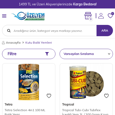
1499 TL ve Üzeri Alışverişlerinizde
Kargo Bedava!
0
0
ARA
Anasayfa
Kutu Balık Yemleri
Filtre
Tetra
Tropical
Tetra Selection 4in1 100 ML
Tropical Tubi-Cubi Tubifex
Balık Yemi
İçerikli Yem 3L / 300 Gram Kova