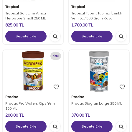
Tropical
Tropical
Tropical Soft Line Africa
Tropical Tubivit Tubifex İçerikli
Herbivore Small 250 ML
Yem 5L / 500 Gram Kova
825,00
TL
1.700,00
TL
Sepete Ekle
Sepete Ekle
Yeni
Prodac
Prodac
Prodac Pro Wafers Cips Yem
Prodac Biogran Large 250 ML
100 ML
200,00
TL
370,00
TL
Sepete Ekle
Sepete Ekle