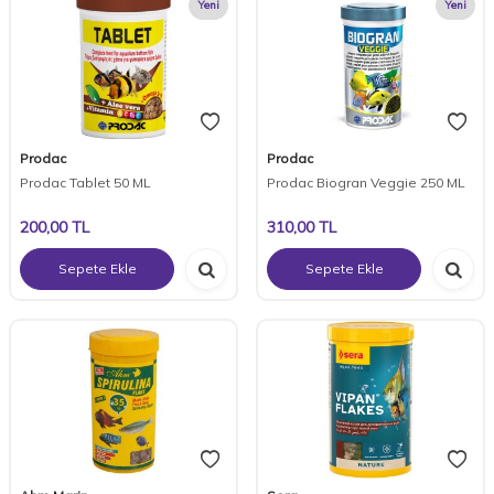
Yeni
Yeni
Prodac
Prodac
Prodac Tablet 50 ML
Prodac Biogran Veggie 250 ML
200,00
TL
310,00
TL
Sepete Ekle
Sepete Ekle