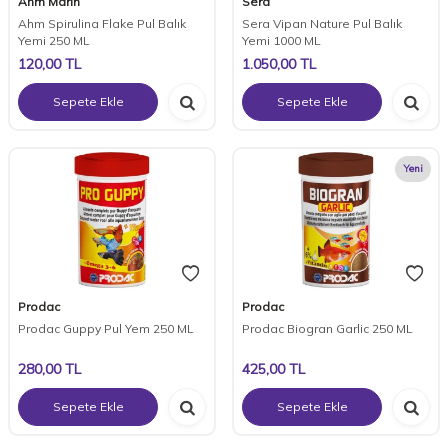
Ahm Marin
Sera
Ahm Spirulina Flake Pul Balık
Sera Vipan Nature Pul Balık
Yemi 250 ML
Yemi 1000 ML
120,00
TL
1.050,00
TL
Sepete Ekle
Sepete Ekle
Yeni
Prodac
Prodac
Prodac Guppy Pul Yem 250 ML
Prodac Biogran Garlic 250 ML
280,00
TL
425,00
TL
Sepete Ekle
Sepete Ekle