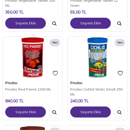
Prodac Vegetable Tablet 100
Prodac Vegetable Tablet 12
ML
Gram
350,00
TL
55,00
TL
Sepete Ekle
Sepete Ekle
Yeni
Yeni
Prodac
Prodac
Prodac Red Parrot 1200 ML
Prodac Cichlid Sticks Small 250
ML
840,00
TL
240,00
TL
Sepete Ekle
Sepete Ekle