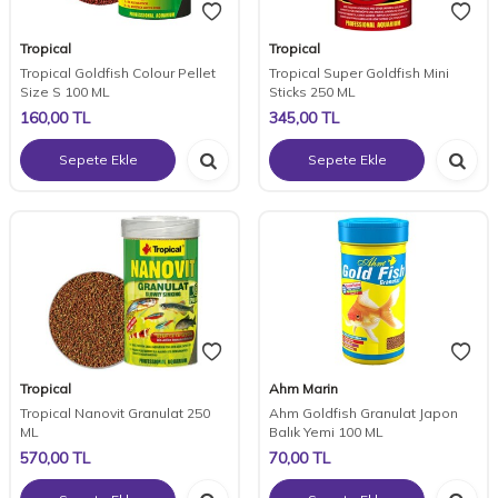
Tropical
Tropical
Tropical Goldfish Colour Pellet
Tropical Super Goldfish Mini
Size S 100 ML
Sticks 250 ML
160,00
TL
345,00
TL
Sepete Ekle
Sepete Ekle
Tropical
Ahm Marin
Tropical Nanovit Granulat 250
Ahm Goldfish Granulat Japon
ML
Balık Yemi 100 ML
570,00
TL
70,00
TL