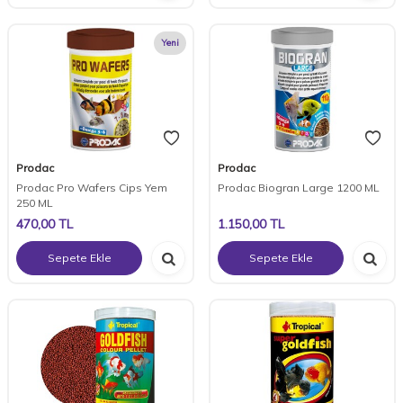
Yeni
Prodac
Prodac
Prodac Pro Wafers Cips Yem
Prodac Biogran Large 1200 ML
250 ML
470,00
TL
1.150,00
TL
Sepete Ekle
Sepete Ekle