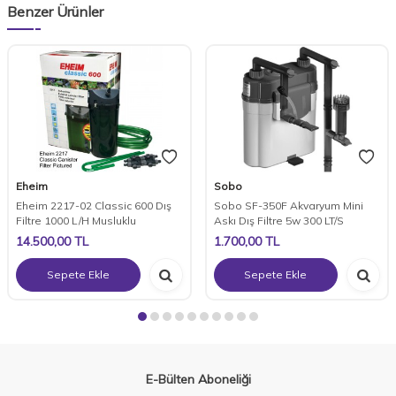
Benzer Ürünler
Eheim
Sobo
Eheim 2217-02 Classic 600 Dış
Sobo SF-350F Akvaryum Mini
Filtre 1000 L/H Musluklu
Askı Dış Filtre 5w 300 LT/S
14.500,00
TL
1.700,00
TL
Sepete Ekle
Sepete Ekle
E-Bülten Aboneliği