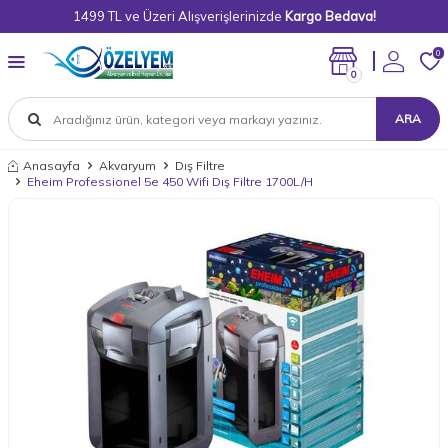
1499 TL ve Üzeri Alışverişlerinizde
Kargo Bedava!
0
0
ARA
Anasayfa
Akvaryum
Dış Filtre
Eheim Professionel 5e 450 Wifi Dış Filtre 1700L/H