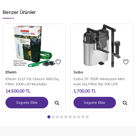
Benzer Ürünler
Eheim
Sobo
Eheim 2217-02 Classic 600 Dış
Sobo SF-350F Akvaryum Mini
Filtre 1000 L/H Musluklu
Askı Dış Filtre 5w 300 LT/S
14.500,00
TL
1.700,00
TL
Sepete Ekle
Sepete Ekle