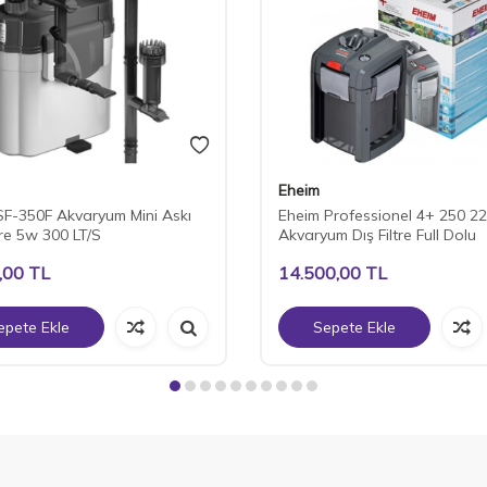
Eheim
F-350F Akvaryum Mini Askı
Eheim Professionel 4+ 250 2
tre 5w 300 LT/S
Akvaryum Dış Filtre Full Dolu
,00
TL
14.500,00
TL
epete Ekle
Sepete Ekle