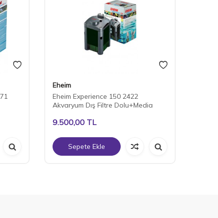
Eheim
Eheim
271
Eheim Experience 150 2422
Eheim
Akvaryum Dış Filtre Dolu+Media
Akvary
9.500,00
TL
17.7
Sepete Ekle
S