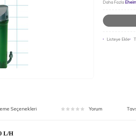
Ehei
Daha Fazla
Listeye Ekle
T
eme Seçenekleri
Tavs
Yorum
40 L/H