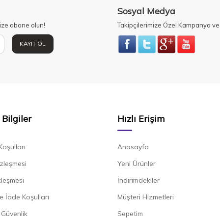
Sosyal Medya
ize abone olun!
Takipçilerimize Özel Kampanya ve 
KAYIT OL
Bilgiler
Hızlı Erişim
Koşulları
Anasayfa
zleşmesi
Yeni Ürünler
zleşmesi
İndirimdekiler
e İade Koşulları
Müşteri Hizmetleri
e Güvenlik
Sepetim