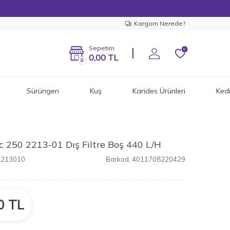
Kargom Nerede?
Sepetim
0
0,00
TL
0
Sürüngen
Kuş
Karides Ürünleri
Ked
c 250 2213-01 Dış Filtre Boş 440 L/H
2213010
Barkod:
4011708220429
0
TL