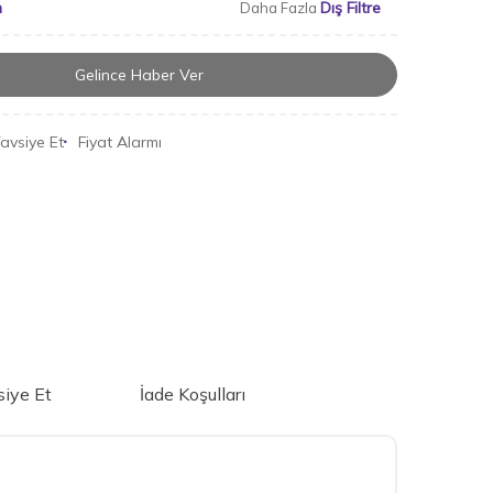
m
Dış Filtre
Daha Fazla
Gelince Haber Ver
avsiye Et
Fiyat Alarmı
iye Et
İade Koşulları