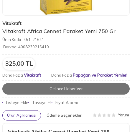
Vitakraft
Vitakraft Africa Cennet Paraket Yemi 750 Gr
Ürün Kodu:
451-21641
Barkod:
4008239216410
325,00
TL
Vitakraft
Papağan ve Paraket Yemleri
Daha Fazla
Daha Fazla
Gelince Haber Ver
Listeye Ekle
Tavsiye Et
Fiyat Alarmı
Yorum
Ürün Açıklaması
Ödeme Seçenekleri
Vitakraft Afrika Cennet Paraket Yemi 750