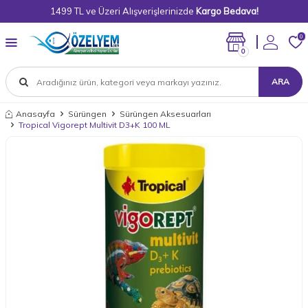
1499 TL ve Üzeri Alışverişlerinizde
Kargo Bedava!
0
0
ARA
Anasayfa
Sürüngen
Sürüngen Aksesuarları
Tropical Vigorept Multivit D3+K 100 ML