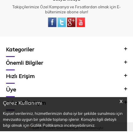
Takipçilerimize Özel Kampanya ve Fırsatlardan olmak için E-
bültenimize abone olun!
Kategoriler
Önemli Bilgiler
Hızlı Erişim
Üye
X
Adres & İletişim
Çerez Kullanımı
Kişisel verileriniz, hizmetlerimizin daha iyi bir şekilde sunulması için
mevzuata uygun bir şekilde toplanıp işlenir. Konuyla ilgili detaylı
bilgi almak için Gizlilik Politikamızı inceleyebilirsiniz.
T
-Soft
E-Ticaret
Sistemleriyle Hazırlanmıştır.