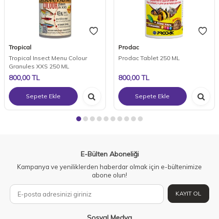
Tropical
Prodac
Tropical Insect Menu Colour
Prodac Tablet 250 ML
Granules XXS 250 ML
800,00
TL
800,00
TL
Sepete Ekle
Sepete Ekle
E-Bülten Aboneliği
Kampanya ve yeniliklerden haberdar olmak için e-bültenimize
abone olun!
KAYIT OL
Sosyal Medya