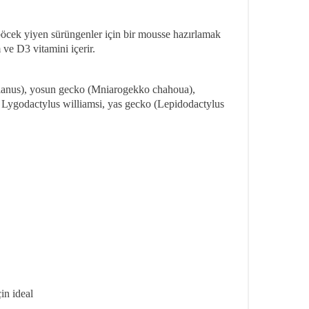
böcek yiyen sürüngenler için bir mousse hazırlamak
 ve D3 vitamini içerir.
hianus), yosun gecko (Mniarogekko chahoua),
Lygodactylus williamsi, yas gecko (Lepidodactylus
in ideal