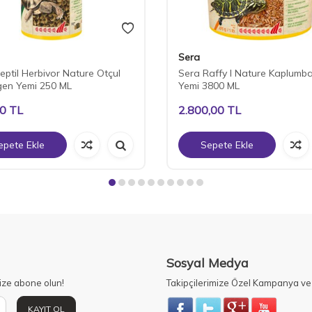
Sera
eptil Herbivor Nature Otçul
Sera Raffy I Nature Kaplumb
gen Yemi 250 ML
Yemi 3800 ML
50
TL
2.800,00
TL
epete Ekle
Sepete Ekle
Sosyal Medya
ize abone olun!
Takipçilerimize Özel Kampanya ve 
KAYIT OL