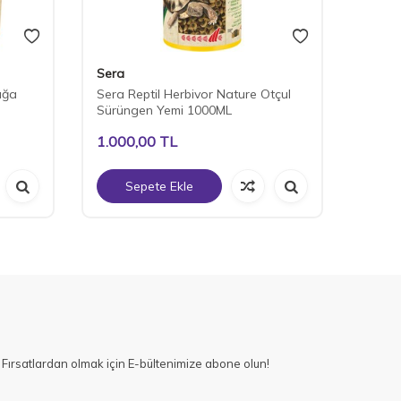
Sera
Tropic
ağa
Sera Reptil Herbivor Nature Otçul
Tropic
Sürüngen Yemi 1000ML
1000 
1.000,00
TL
780,
Sepete Ekle
S
Fırsatlardan olmak için E-bültenimize abone olun!