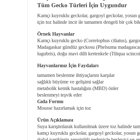
Tüm Gecko Türleri İçin Uygundur
Kamçı kuyruklu geckolar, gargoyl geckolar, yosun g
için toz halinde incir ile tamamen dengeli bir çok b
Örnek Hayvanlar
Kamçı kuyruklu gecko (Correlophus ciliatus), garg
Madagaskar gündüz geckosu (Phelsuma madagascarie
lugubris), doğu mavi dilli kertenkele (Tiliqua scinco
Hayvanlarınız İçin Faydaları
tamamen beslenme ihtiyaçlarını karşılar
sağlıklı büyüme ve gelişimi sağlar
metabolik kemik hastalığını (MBD) önler
beslenmeyi teşvik eder
Gıda Formu
Mousse hazırlamak için toz
Ürün Açıklaması
Suya karıştırılarak kullanılmak üzere toz halinde ta
kamçı kuyruklu geckolar, gargoyl geckolar, yosun g
doğal içeriklerin zenginliği nedeniyle besleyici ve a