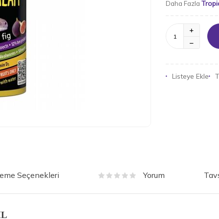
Tropi
Daha Fazla
Listeye Ekle
T
eme Seçenekleri
Tavs
Yorum
ML