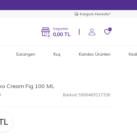
Kargom Nerede?
Sepetim
0
0,00
TL
0
Sürüngen
Kuş
Karides Ürünleri
Ked
cko Cream Fig 100 ML
3
Barkod:
5900469117330
TL