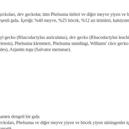
eckoları, dev geckolar, tüm Phelsuma türleri ve diğer meyve yiyen ve 
ileşenli gıda. İçeriği: %40 meyve, %25 böcek, %12 arı ürünleri, kalsiyum
oyl gecko (Rhacodactylus auriculatus), dev gecko (Rhacodactylus leac
nsis), Phelsuma klemmeri, Phelsuma standingi, Williams' cüce gecko 
ides), Arjantin tegu (Salvator merianae).
mamen dengeli bir gıda
eckoları, Phelsuma ve diğer meyve yiyen ve böcek yiyen sürüngenler iç
romatik