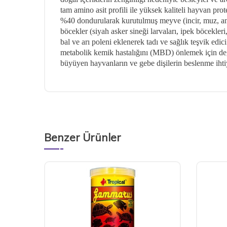
tam amino asit profili ile yüksek kaliteli hayvan prot
%40 dondurularak kurutulmu
ş
meyve (incir, muz, an
böcekler (siyah asker sineği larvaları, ipek böcekle
bal ve arı poleni eklenerek tadı ve sağlık teşvik edici 
metabolik kemik hastalığını (MBD) önlemek için değe
büyüyen hayvanların ve gebe dişilerin beslenme ihtiy
Benzer Ürünler