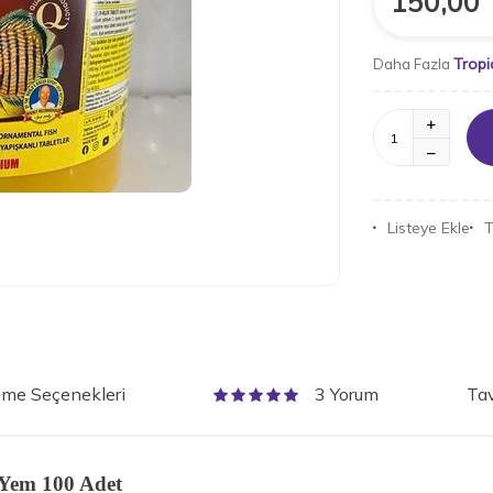
150,00
Tropi
Daha Fazla
Listeye Ekle
T
me Seçenekleri
Tav
3 Yorum
t Yem 100 Adet