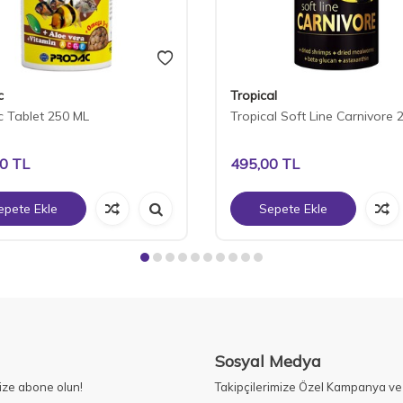
c
Tropical
 Tablet 250 ML
Tropical Soft Line Carnivore 
00
TL
495,00
TL
epete Ekle
Sepete Ekle
Sosyal Medya
ize abone olun!
Takipçilerimize Özel Kampanya ve 