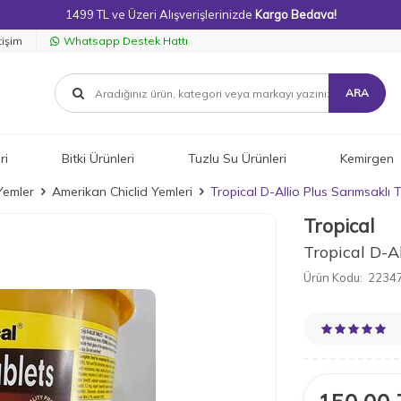
1499 TL ve Üzeri Alışverişlerinizde
Kargo Bedava!
tişim
Whatsapp Destek Hattı
ARA
ri
Bitki Ürünleri
Tuzlu Su Ürünleri
Kemirgen
Yemler
Amerikan Chiclid Yemleri
Tropical D-Allio Plus Sarımsaklı
Tropical
Tropical D-A
Ürün Kodu:
22347