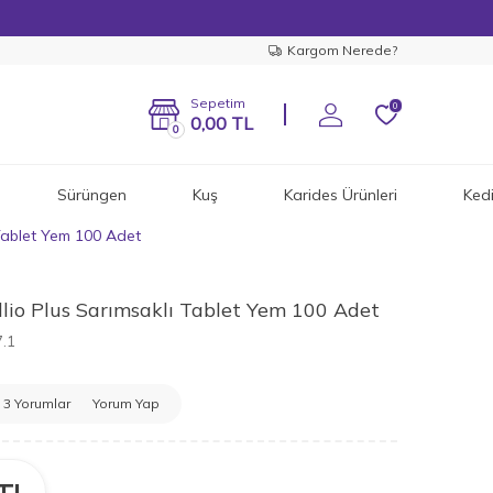
Kargom Nerede?
Sepetim
0
0,00
TL
0
Sürüngen
Kuş
Karides Ürünleri
Ked
 Tablet Yem 100 Adet
llio Plus Sarımsaklı Tablet Yem 100 Adet
.1
3 Yorumlar
Yorum Yap