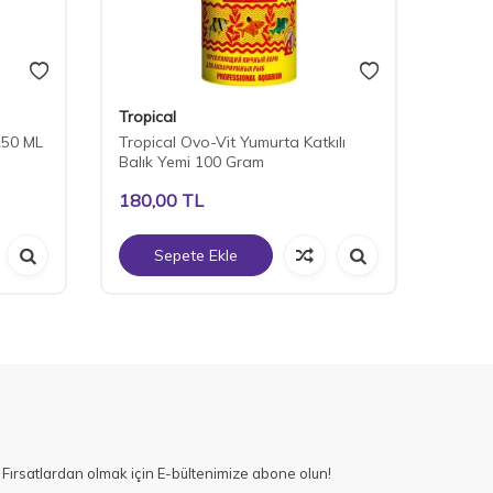
Tropical
Tropic
250 ML
Tropical Ovo-Vit Yumurta Katkılı
Tropi
Balık Yemi 100 Gram
Gr.
180,00
TL
200,
Sepete Ekle
S
Fırsatlardan olmak için E-bültenimize abone olun!