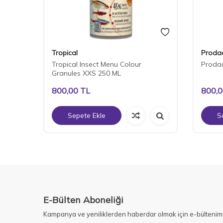
Tropical
Proda
agan
Tropical Insect Menu Colour
Prodac
Granules XXS 250 ML
800,00
TL
800,
Sepete Ekle
S
E-Bülten Aboneliği
Kampanya ve yeniliklerden haberdar olmak için e-bültenim