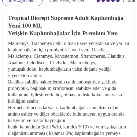
1 Yoru
Ürün Açıklaması
Ödeme Seçenekleri
Tropical Biorept Supreme Adult Kaplumbağa
Yemi 100 ML
Yetişkin Kaplumbağalar İçin Premium Yem
Mauremys, Trachemys dahil olmak üzere yetişkin su ve yarı su
kaplumbağaları için probiyotik ilaveli yem, Ocadia,
Malaclemys, Clemmys, Kinosternon, Sternotherus, Claudius,
Apalone, Pelodiscus, Chelydra, Macrochelys,
yumuşak doku, kaplumbağaların vahşi doğada yediği
yiyecekleri andırır
Bacillus subtilis bakterilerinin canlı endosporları şeklinde
probiyotik, bağırsak mikroflorasını stabilize eder ve gıda
kullanımını iyileştirerek, hoş olmayan dışkı kokusunu ve su
kirliliğini azaltır
Hermetia illucens larvaları kaplumbağalar için elzem olan
amino asitler ve diğer böceklerde bulunmayan uygun oranda
kalsiyum ve fosfor kaynağıdır
balık, kabuklular (krill %10, karides %10) ve yumuşakçaların
olağanüstü aroması ( kalamar 6%) kaplumbağaları yemeye