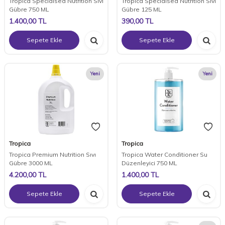
Tropica Specialsed Nutrition Sıvı
Tropica Specialsed Nutrition Sıvı
Gübre 750 ML
Gübre 125 ML
1.400,00
TL
390,00
TL
Sepete Ekle
Sepete Ekle
Yeni
Yeni
Tropica
Tropica
Tropica Premium Nutrition Sıvı
Tropica Water Conditioner Su
Gübre 3000 ML
Düzenleyici 750 ML
4.200,00
TL
1.400,00
TL
Sepete Ekle
Sepete Ekle