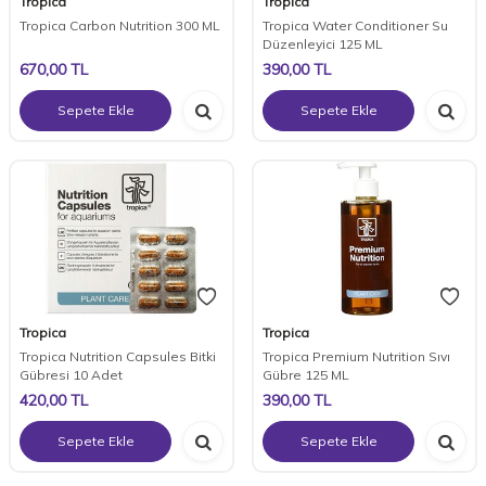
Tropica
Tropica
Tropica Carbon Nutrition 300 ML
Tropica Water Conditioner Su
Düzenleyici 125 ML
670,00
TL
390,00
TL
Sepete Ekle
Sepete Ekle
Tropica
Tropica
Tropica Nutrition Capsules Bitki
Tropica Premium Nutrition Sıvı
Gübresi 10 Adet
Gübre 125 ML
420,00
TL
390,00
TL
Sepete Ekle
Sepete Ekle