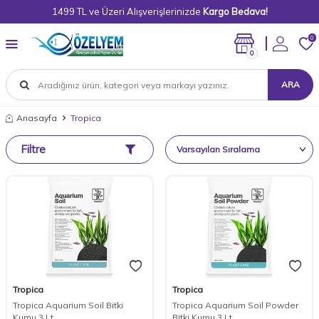
1499 TL ve Üzeri Alışverişlerinizde
Kargo Bedava!
0
0
ARA
Anasayfa
Tropica
Filtre
Tropica
Tropica
Tropica Aquarium Soil Bitki
Tropica Aquarium Soil Powder
Kumu 3 Lt
Bitki Kumu 3 Lt