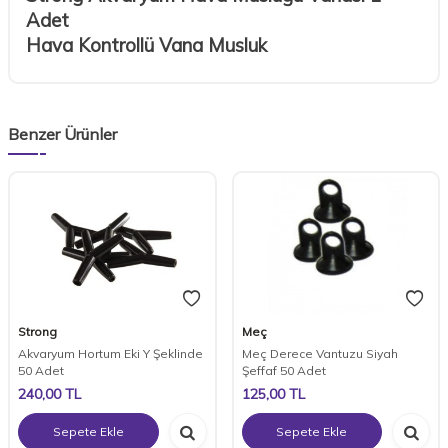
Adet
Hava Kontrollü Vana Musluk
Benzer Ürünler
Strong
Meç
Akvaryum Hortum Eki Y Şeklinde
Meç Derece Vantuzu Siyah
50 Adet
Şeffaf 50 Adet
240,00
TL
125,00
TL
Sepete Ekle
Sepete Ekle