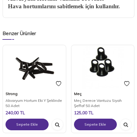
Hava hortumlarını sabitlemek için kullanılır.
Benzer Ürünler
Strong
Meç
Akvaryum Hortum Eki Y Şeklinde
Meç Derece Vantuzu Siyah
50 Adet
Şeffaf 50 Adet
240,00
TL
125,00
TL
Sepete Ekle
Sepete Ekle