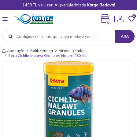
1499 TL ve Üzeri Alışverişlerinizde
Kargo Bedava!
0
0
ARA
Anasayfa
Balık Yemleri
Bitkisel Yemler
Sera Cichlid Malawi Granules Nature 250 ML