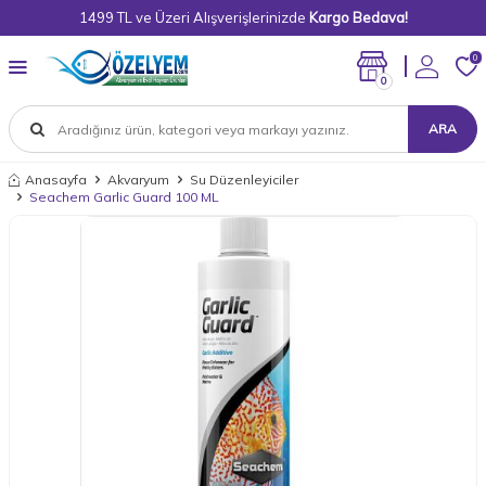
1499 TL ve Üzeri Alışverişlerinizde
Kargo Bedava!
0
0
ARA
Anasayfa
Akvaryum
Su Düzenleyiciler
Seachem Garlic Guard 100 ML