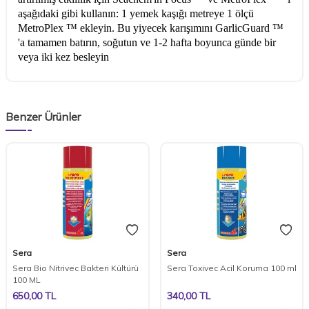
aşağıdaki gibi kullanın: 1 yemek kaşığı metreye 1 ölçü
MetroPlex ™ ekleyin. Bu yiyecek karışımını GarlicGuard ™
'a tamamen batırın, soğutun ve 1-2 hafta boyunca günde bir
veya iki kez besleyin
Benzer Ürünler
Sera
Sera
Sera Bio Nitrivec Bakteri Kültürü
Sera Toxivec Acil Koruma 100 ml
100 ML
650,00
TL
340,00
TL