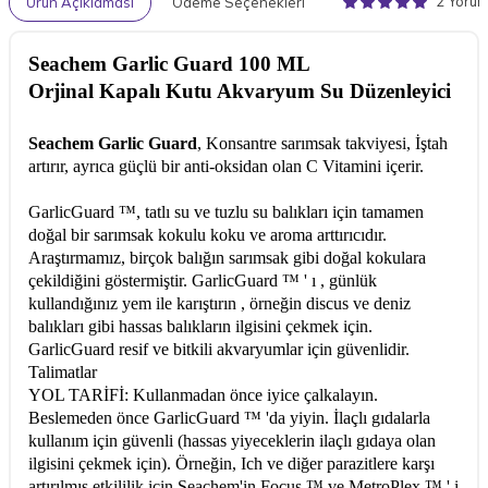
2 Yoru
Ürün Açıklaması
Ödeme Seçenekleri
Seachem Garlic Guard 100 ML
Orjinal Kapalı Kutu Akvaryum Su Düzenleyici
Seachem Garlic Guard
, Konsantre sarımsak takviyesi, İştah
artırır, ayrıca güçlü bir anti-oksidan olan C Vitamini içerir.
GarlicGuard ™, tatlı su ve tuzlu su balıkları için tamamen
doğal bir sarımsak kokulu koku ve aroma arttırıcıdır.
Araştırmamız, birçok balığın sarımsak gibi doğal kokulara
çekildiğini göstermiştir. GarlicGuard ™ ' ı , günlük
kullandığınız yem ile karıştırın , örneğin discus ve deniz
balıkları gibi hassas balıkların ilgisini çekmek için.
GarlicGuard resif ve bitkili akvaryumlar için güvenlidir.
Talimatlar
YOL TARİFİ: Kullanmadan önce iyice çalkalayın.
Beslemeden önce GarlicGuard ™ 'da yiyin. İlaçlı gıdalarla
kullanım için güvenli (hassas yiyeceklerin ilaçlı gıdaya olan
ilgisini çekmek için). Örneğin, Ich ve diğer parazitlere karşı
artırılmış etkililik için Seachem'in Focus ™ ve MetroPlex ™ ' i