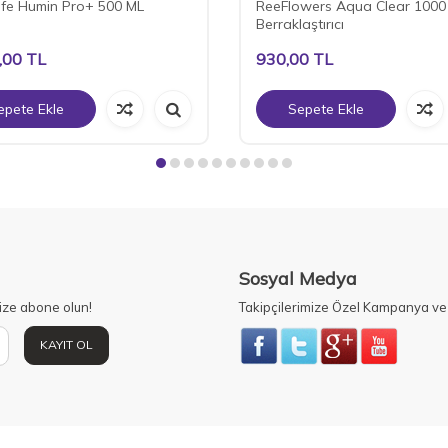
ife Humin Pro+ 500 ML
ReeFlowers Aqua Clear 1000
Berraklaştırıcı
,00
TL
930,00
TL
epete Ekle
Sepete Ekle
Sosyal Medya
ize abone olun!
Takipçilerimize Özel Kampanya ve 
KAYIT OL