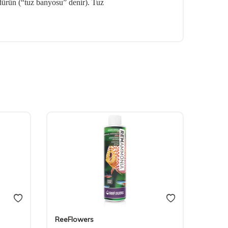
dürün (“tuz banyosu” denir). Tuz
ReeFlowers
ReeFl