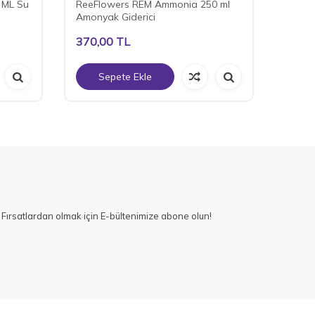
 ML Su
ReeFlowers REM Ammonia 250 ml
ReeFl
Amonyak Giderici
Yosun 
370,00
TL
1.30
Sepete Ekle
S
Fırsatlardan olmak için E-bültenimize abone olun!