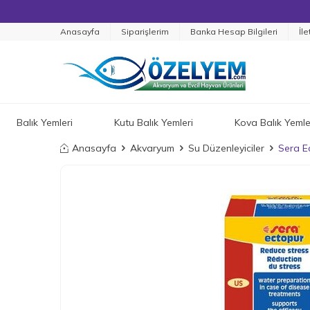
Anasayfa
Siparişlerim
Banka Hesap Bilgileri
İle
Balık Yemleri
Kutu Balık Yemleri
Kova Balık Yemle
Anasayfa
Akvaryum
Su Düzenleyiciler
Sera E