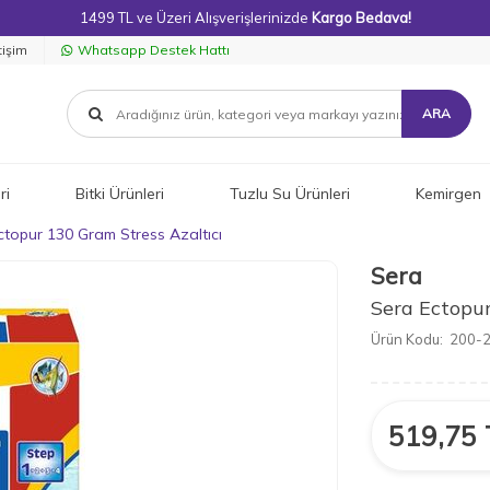
1499 TL ve Üzeri Alışverişlerinizde
Kargo Bedava!
tişim
Whatsapp Destek Hattı
ARA
ri
Bitki Ürünleri
Tuzlu Su Ürünleri
Kemirgen
ctopur 130 Gram Stress Azaltıcı
Sera
Sera Ectopur
Ürün Kodu:
200-
519,75