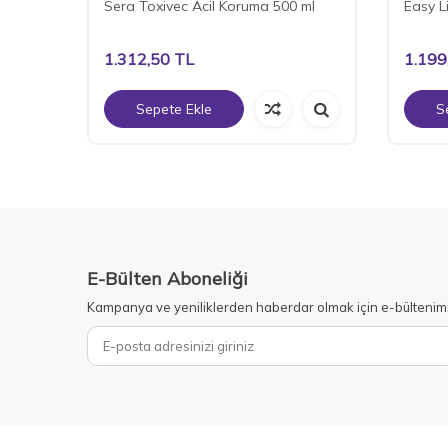
Sera Toxivec Acil Koruma 500 ml
Easy L
1.312,50
TL
1.199
Sepete Ekle
S
E-Bülten Aboneliği
Kampanya ve yeniliklerden haberdar olmak için e-bültenim