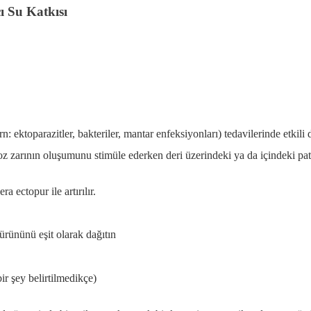
ı Su Katkısı
(örn: ektoparazitler, bakteriler, mantar enfeksiyonları) tedavilerinde etkil
koz zarının oluşumunu stimüle ederken deri üzerindeki ya da içindeki pato
a ectopur ile artırılır.
 ürününü eşit olarak dağıtın
bir şey belirtilmedikçe)