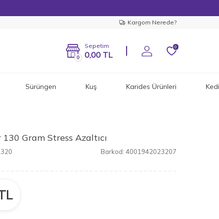
Kargom Nerede?
Sepetim
0
0,00
TL
0
Sürüngen
Kuş
Karides Ürünleri
Ked
 130 Gram Stress Azaltıcı
2320
Barkod:
4001942023207
TL