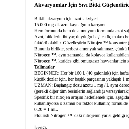
Akvaryumlar İçin Sıvı Bitki Güçlendiric
Bitkili akvaryum için azot takviyesi
15.000 mg / L azot kaynağının karışımı
Hem formunda hem de amonyum formunda azot sağ
Azot, bitkilerin ihtiyaç duyduğu başlıca üç makro be
faktörü olabilir. Güzelleştirin Nitrojen ™ konsantr
Bununla birlikte, serbest amonyak salınmaz, çünkü F
Nitrogen ™, aynı zamanda, da kolayca kullanabilen b
Nitrogen ™, karides gibi omurgasız hayvanlar için g
Talimatlar
BEGINNER: Her bir 160 L (40 galonluk) için haftada 
küçük dozlar için, her başlık parçasının yaklaşık 
UZMAN: Başlangıç ​​dozu azotu 1 mg / L aynı derecede
(gerekli diğer tüm besinlerin sağlandığı varsayılarak
Spesifik bir nitrojen artışını hedeflemek için, aşağı
kullanılıyorsa o zaman bir faktör kullanın) formüld
0.20 = 1 mL.
Flourish Nitrogen ™ 'daki nitrojenin yarısı geldiği i
İçeriği: