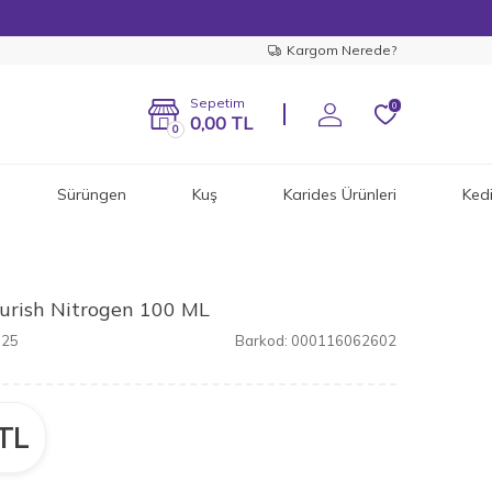
Kargom Nerede?
Sepetim
0
0,00
TL
0
Sürüngen
Kuş
Karides Ürünleri
Ked
urish Nitrogen 100 ML
625
Barkod:
000116062602
TL