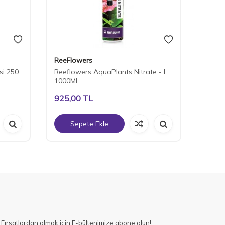
ReeFlowers
ReeFl
si 250
Reeflowers AquaPlants Nitrate - I
ReeFl
1000ML
1000M
925,00
TL
925,
Sepete Ekle
S
Fırsatlardan olmak için E-bültenimize abone olun!