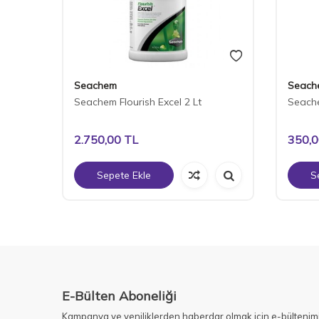
Seachem
Seach
let
Seachem Flourish Excel 2 Lt
Seache
2.750,00
TL
350,
Sepete Ekle
S
E-Bülten Aboneliği
Kampanya ve yeniliklerden haberdar olmak için e-bültenim