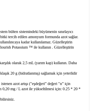
ystem bülten sistemindeki büyümenin sınırlayıcı
 bitki tercih edilen amonyum formunda azot sağlar.
llanılıncaya kadar kullanılamaz. Güzelleştirin
ourish Potassium ™ ile kullanın . Güzelleştirin
karşılık olarak 2,5 mL (yarım kap) kullanın. Daha
laşık 20 g (hidratlanmış) sağlamak için yeterlidir
istenen azot artışı ("eşdeğeri” değeri "n” için
0,20 mg / L azot ile yükseltilmesi için: 0.25 * 20 *
ilirsiniz.