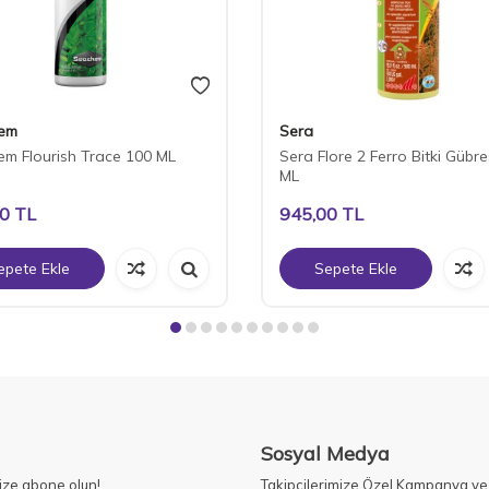
em
Sera
m Flourish Trace 100 ML
Sera Flore 2 Ferro Bitki Gübre
ML
00
TL
945,00
TL
epete Ekle
Sepete Ekle
Sosyal Medya
ize abone olun!
Takipçilerimize Özel Kampanya ve 