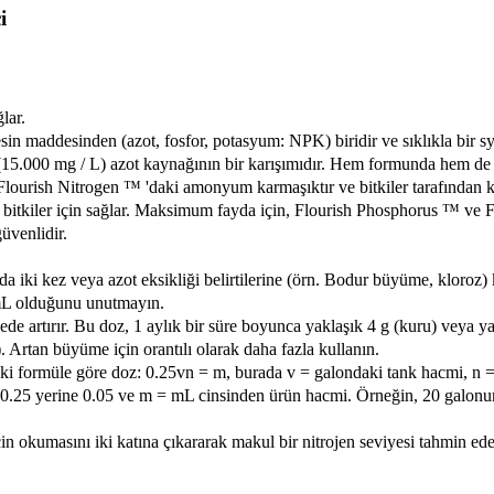
i
lar.
sin maddesinden (azot, fosfor, potasyum: NPK) biridir ve sıklıkla bir s
e (15.000 mg / L) azot kaynağının bir karışımıdır. Hem formunda hem de
lourish Nitrogen ™ 'daki amonyum karmaşıktır ve bitkiler tarafından ku
itkiler için sağlar. Maksimum fayda için, Flourish Phosphorus ™ ve Fl
üvenlidir.
iki kez veya azot eksikliği belirtilerine (örn. Bodur büyüme, kloroz) 
1 mL olduğunu unutmayın.
 artırır. Bu doz, 1 aylık bir süre boyunca yaklaşık 4 g (kuru) veya yak
). Artan büyüme için orantılı olarak daha fazla kullanın.
daki formüle göre doz: 0.25vn = m, burada v = galondaki tank hacmi, n = 
e 0.25 yerine 0.05 ve m = mL cinsinden ürün hacmi. Örneğin, 20 galonun 
çin okumasını iki katına çıkararak makul bir nitrojen seviyesi tahmin edeb