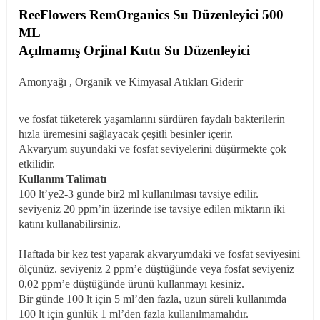
ReeFlowers RemOrganics Su Düzenleyici 500
ML
Açılmamış Orjinal Kutu Su Düzenleyici
Amonyağı , Organik ve Kimyasal Atıkları Giderir
ve fosfat tüketerek yaşamlarını sürdüren faydalı bakterilerin
hızla üremesini sağlayacak çeşitli besinler içerir.
Akvaryum suyundaki ve fosfat seviyelerini düşürmekte çok
etkilidir.
Kullanım Talimatı
100 lt’ye
2-3 günde bir
2 ml kullanılması tavsiye edilir.
seviyeniz 20 ppm’in üzerinde ise tavsiye edilen miktarın iki
katını kullanabilirsiniz.
Haftada bir kez test yaparak akvaryumdaki ve fosfat seviyesini
ölçünüz. seviyeniz 2 ppm’e düştüğünde veya fosfat seviyeniz
0,02 ppm’e düştüğünde ürünü kullanmayı kesiniz.
Bir günde 100 lt için 5 ml’den fazla, uzun süreli kullanımda
100 lt için günlük 1 ml’den fazla kullanılmamalıdır.