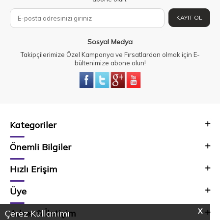
KAYIT OL
Sosyal Medya
Takipçilerimize Özel Kampanya ve Fırsatlardan olmak için E-
bültenimize abone olun!
Kategoriler
Önemli Bilgiler
Hızlı Erişim
Üye
X
Adres & İletişim
Çerez Kullanımı