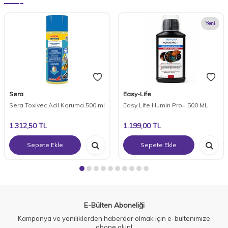
Yeni
Sera
Easy-Life
Sera Toxivec Acil Koruma 500 ml
Easy Life Humin Pro+ 500 ML
1.312,50
TL
1.199,00
TL
Sepete Ekle
Sepete Ekle
E-Bülten Aboneliği
Kampanya ve yeniliklerden haberdar olmak için e-bültenimize
abone olun!