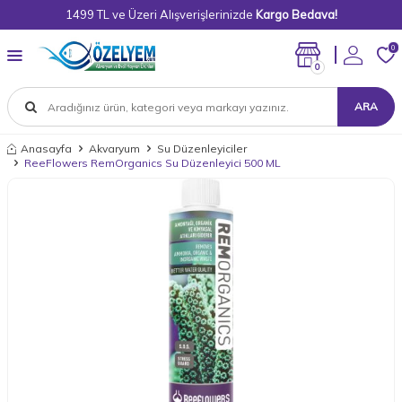
1499 TL ve Üzeri Alışverişlerinizde
Kargo Bedava!
0
0
ARA
Anasayfa
Akvaryum
Su Düzenleyiciler
ReeFlowers RemOrganics Su Düzenleyici 500 ML