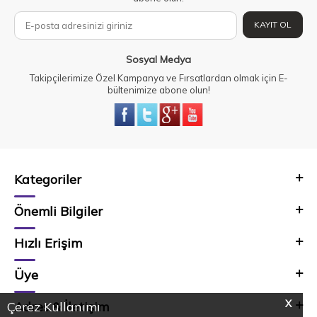
KAYIT OL
Sosyal Medya
Takipçilerimize Özel Kampanya ve Fırsatlardan olmak için E-
bültenimize abone olun!
Kategoriler
Önemli Bilgiler
Hızlı Erişim
Üye
X
Adres & İletişim
Çerez Kullanımı