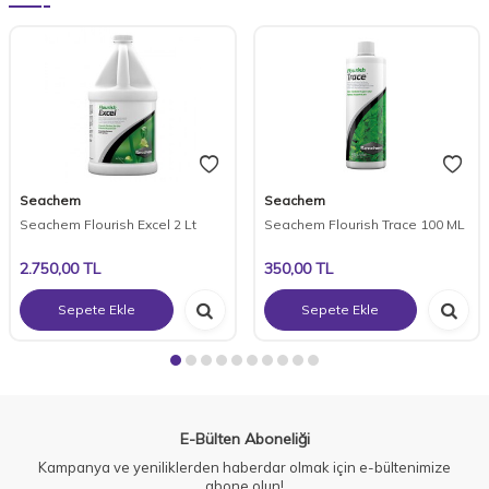
Seachem
Seachem
Seachem Flourish Excel 2 Lt
Seachem Flourish Trace 100 ML
2.750,00
TL
350,00
TL
Sepete Ekle
Sepete Ekle
E-Bülten Aboneliği
Kampanya ve yeniliklerden haberdar olmak için e-bültenimize
abone olun!