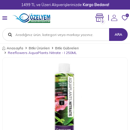
1499 TL ve Üzeri Alışverişlerinizde
Kargo Bedava!
0
0
ARA
Anasayfa
Bitki Ürünleri
Bitki Gübreleri
Reeflowers AquaPlants Nitrate - I 250ML