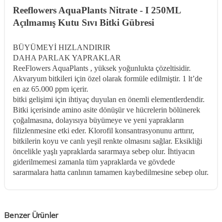
Reeflowers AquaPlants Nitrate - I 250ML
Açılmamış Kutu Sıvı Bitki Gübresi
BÜYÜMEYİ HIZLANDIRIR
DAHA PARLAK YAPRAKLAR
ReeFlowers AquaPlants , yüksek yoğunlukta çözeltisidir.
Akvaryum bitkileri için özel olarak formüle edilmiştir. 1 lt’de
en az 65.000 ppm içerir.
bitki gelişimi için ihtiyaç duyulan en önemli elementlerdendir.
Bitki içerisinde amino asite dönüşür ve hücrelerin bölünerek
çoğalmasına, dolayısıya büyümeye ve yeni yaprakların
filizlenmesine etki eder. Klorofil konsantrasyonunu arttırır,
bitkilerin koyu ve canlı yeşil renkte olmasını sağlar. Eksikliği
öncelikle yaşlı yapraklarda sararmaya sebep olur. İhtiyacın
giderilmemesi zamanla tüm yapraklarda ve gövdede
sararmalara hatta canlının tamamen kaybedilmesine sebep olur.
Benzer Ürünler