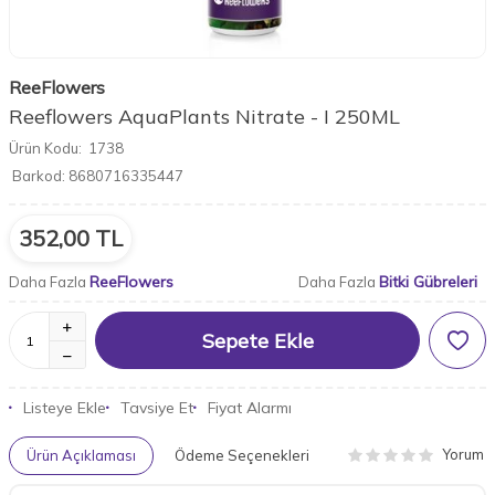
ReeFlowers
Reeflowers AquaPlants Nitrate - I 250ML
Ürün Kodu:
1738
Barkod:
8680716335447
352,00
TL
ReeFlowers
Bitki Gübreleri
Daha Fazla
Daha Fazla
Sepete Ekle
Listeye Ekle
Tavsiye Et
Fiyat Alarmı
Yorum
Ürün Açıklaması
Ödeme Seçenekleri