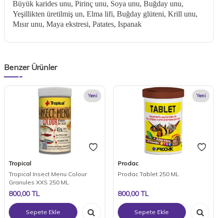
Büyük karides unu, Pirinç unu, Soya unu, Buğday unu,
Yeşillikten üretilmiş un, Elma lifi, Buğday glüteni, Krill unu,
Mısır unu, Maya ekstresi, Patates, Ispanak
Benzer Ürünler
Yeni
Yeni
Tropical
Prodac
Tropical Insect Menu Colour
Prodac Tablet 250 ML
Granules XXS 250 ML
800,00
TL
800,00
TL
Sepete Ekle
Sepete Ekle