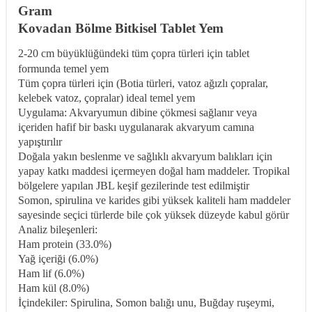
Gram
Kovadan Bölme Bitkisel Tablet Yem
2-20 cm büyüklüğündeki tüm çopra türleri için tablet
formunda temel yem
Tüm çopra türleri için (Botia türleri, vatoz ağızlı çopralar,
kelebek vatoz, çopralar) ideal temel yem
Uygulama: Akvaryumun dibine çökmesi sağlanır veya
içeriden hafif bir baskı uygulanarak akvaryum camına
yapıştırılır
Doğala yakın beslenme ve sağlıklı akvaryum balıkları için
yapay katkı maddesi içermeyen doğal ham maddeler. Tropikal
bölgelere yapılan JBL keşif gezilerinde test edilmiştir
Somon, spirulina ve karides gibi yüksek kaliteli ham maddeler
sayesinde seçici türlerde bile çok yüksek düzeyde kabul görür
Analiz bileşenleri:
Ham protein (33.0%)
Yağ içeriği (6.0%)
Ham lif (6.0%)
Ham kül (8.0%)
İçindekiler: Spirulina, Somon balığı unu, Buğday ruşeymi,