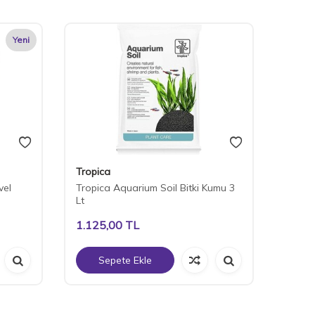
Yeni
Tropica
Tropi
vel
Tropica Aquarium Soil Bitki Kumu 3
Tropi
Lt
Kumu 
1.125,00
TL
1.35
Sepete Ekle
S