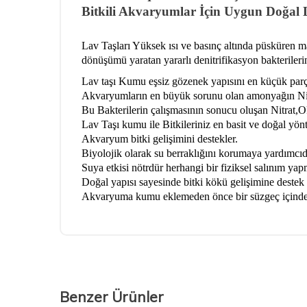
Bitkili Akvaryumlar İçin Uygun Doğa
Lav Taşları Yüksek ısı ve basınç altında püsküren 
dönüşümü yaratan yararlı denitrifikasyon bakteriler
Lav taşı Kumu eşsiz gözenek yapısını en küçük parç
Akvaryumların en büyük sorunu olan amonyağın Nitri
Bu Bakterilerin çalışmasının sonucu oluşan Nitrat,O
Lav Taşı kumu ile Bitkileriniz en basit ve doğal yö
Akvaryum bitki gelişimini destekler.
Biyolojik olarak su berraklığını korumaya yardımcıd
Suya etkisi nötrdür herhangi bir fiziksel salınım ya
Doğal yapısı sayesinde bitki kökü gelişimine destek 
Akvaryuma kumu eklemeden önce bir süzgeç içinde su
Benzer Ürünler