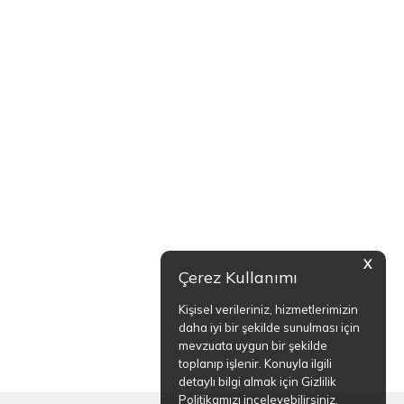
X
Çerez Kullanımı
Kişisel verileriniz, hizmetlerimizin
daha iyi bir şekilde sunulması için
mevzuata uygun bir şekilde
toplanıp işlenir. Konuyla ilgili
detaylı bilgi almak için Gizlilik
Politikamızı inceleyebilirsiniz.