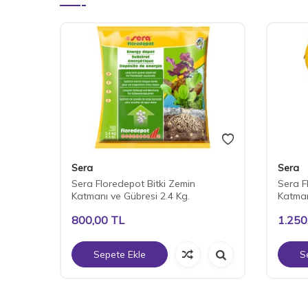
Sera
Sera
d 3-5
Sera Floredepot Bitki Zemin
Sera F
Katmanı ve Gübresi 2.4 Kg.
Katman
800,00
TL
1.250
Sepete Ekle
S