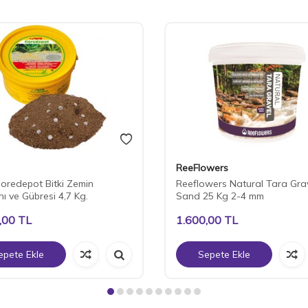
ReeFlowers
loredepot Bitki Zemin
Reeflowers Natural Tara Gra
ı ve Gübresi 4,7 Kg.
Sand 25 Kg 2-4 mm
,00
TL
1.600,00
TL
epete Ekle
Sepete Ekle