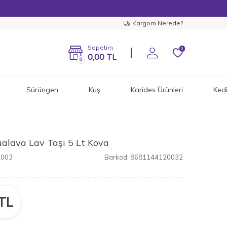
Kargom Nerede?
Sepetim
0
0,00
TL
0
Sürüngen
Kuş
Karides Ürünleri
Ked
alava Lav Taşı 5 Lt Kova
2003
Barkod:
8681144120032
TL