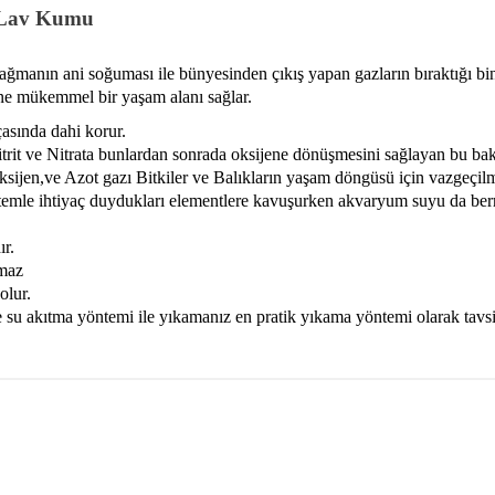
l Lav Kumu
mağmanın ani soğuması ile bünyesinden çıkış yapan gazların bıraktığı 
ine mükemmel bir yaşam alanı sağlar.
asında dahi korur.
t ve Nitrata bunlardan sonrada oksijene dönüşmesini sağlayan bu bakt
ksijen,ve Azot gazı Bitkiler ve Balıkların yaşam döngüsü için vazgeçilm
ntemle ihtiyaç duydukları elementlere kavuşurken akvaryum suyu da berr
ır.
pmaz
olur.
 akıtma yöntemi ile yıkamanız en pratik yıkama yöntemi olarak tavsiy