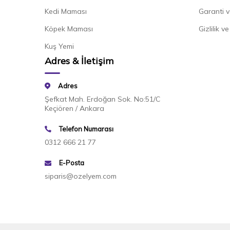
Kedi Maması
Garanti v
Köpek Maması
Gizlilik v
Kuş Yemi
Adres & İletişim
Adres
Şefkat Mah. Erdoğan Sok. No:51/C
Keçiören / Ankara
Telefon Numarası
0312 666 21 77
E-Posta
siparis@ozelyem.com