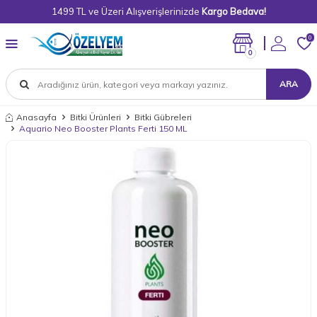
1499 TL ve Üzeri Alışverişlerinizde
Kargo Bedava!
0
0
ARA
Anasayfa
Bitki Ürünleri
Bitki Gübreleri
Aquario Neo Booster Plants Ferti 150 ML