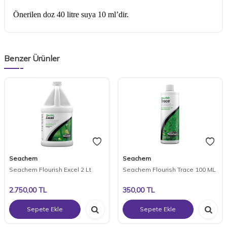
Önerilen doz 40 litre suya 10 ml’dir.
Benzer Ürünler
Seachem
Seachem
Seachem Flourish Excel 2 Lt
Seachem Flourish Trace 100 ML
2.750,00
TL
350,00
TL
Sepete Ekle
Sepete Ekle