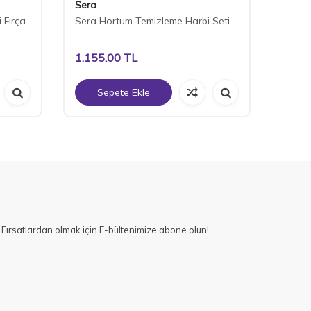
Sera
Stron
 Fırça
Sera Hortum Temizleme Harbi Seti
Akvar
Adet
1.155,00
TL
370,
Sepete Ekle
S
Fırsatlardan olmak için E-bültenimize abone olun!