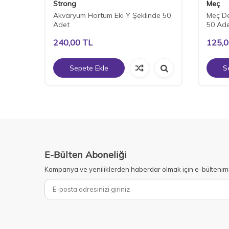
Strong
Meç
 Adet
Akvaryum Hortum Eki Y Şeklinde 50
Meç De
Adet
50 Ad
240,00
TL
125,
Sepete Ekle
S
E-Bülten Aboneliği
Kampanya ve yeniliklerden haberdar olmak için e-bültenim