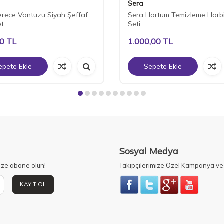
Sera
rece Vantuzu Siyah Şeffaf
Sera Hortum Temizleme Harbi
et
Seti
00
TL
1.000,00
TL
epete Ekle
Sepete Ekle
Sosyal Medya
ize abone olun!
Takipçilerimize Özel Kampanya ve 
KAYIT OL