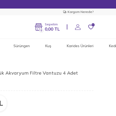
Kargom Nerede?
Sepetim
0
0,00
TL
0
Sürüngen
Kuş
Karides Ürünleri
Ked
ük Akvaryum Filtre Vantuzu 4 Adet
L