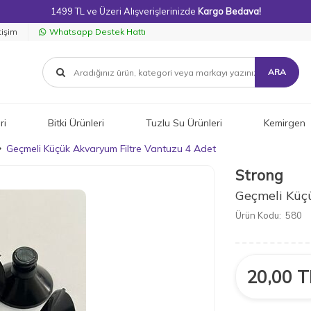
1499 TL ve Üzeri Alışverişlerinizde
Kargo Bedava!
tişim
Whatsapp Destek Hattı
ARA
ri
Bitki Ürünleri
Tuzlu Su Ürünleri
Kemirgen
Geçmeli Küçük Akvaryum Filtre Vantuzu 4 Adet
Strong
Geçmeli Küç
Ürün Kodu:
580
20,00
T